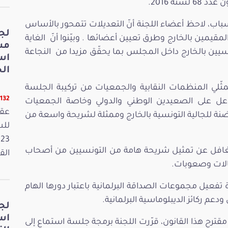
سنة 2016.
سباب، لاحظ أعضاء اللجنة أنّ التعديلات تتمحور بالأساس
لج
قيمين بالخارج وطرق تعيين أعضائها . وبيّنوا أنّ الغاية
مش
يين بالخارج داخل المجلس بما يحقّق مزيدا من النجاعة
اس
الخ
ممثّلي المنظمات النقابية والجمعيات من تركيبة الجلسة
11132 قر
لفاعل على الصعيدين الوطني والدولي وخاصة الجمعيات
عقد
ضنة للجالية التونسية بالخارج وممثلة لشريحة واسعة من
لتغافل عن تمثيل شريحة هامة من التونسيين من أصحاب
القانون
كالات وصعوبات.
ة تفعيل مجموعات الصداقة البرلمانية باعتبار دورها الهام
دعم ركائز الديبلوماسية البرلمانية.
لج
اس
قترح هذا القانون، قرّرت اللجنة برمجة جلسة استماع إلى