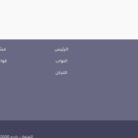
الرئيس
مشا
النواب
قوان
اللجان
العنوان: باردو 2000 الجمهورية التونسية | الهاتف: 000 157 71 (216) | الفاكس:608 514 71 (216) |