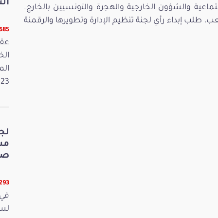
الت
تماعية والشؤون الخارجية والهجرة والتونسيين بالخارج.
 طلب إبداء رأي لجنة تنظيم الإدارة وتطويرها والرقمنة
5685 قر
عقد
الم
2023. وفي 
لج
صي
5293 قر
في 