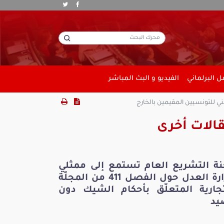
 البرلماني
الفيديو و البث المباشر
ي للتونسيين المقيمين بالخارج
الات أخرى
نة التشريع العام تستمع إلى ممثلي
وزارة العدل حول الفصل 411 من المجلّة
تجارية المتعلّق بأحكام الشيك دون
يد