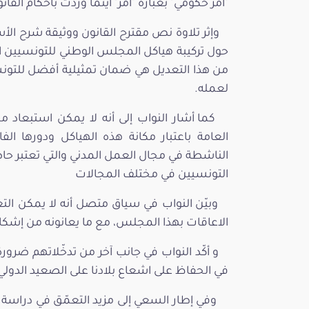
"أمر حكومي" بعبارة "أمر" أينما وردت بأحكام القانون عدد 68 ل
وإثر تلاوة نص مقترح القانون ووثيقة شرح الأ
حول تركيبة هياكل المجلس الوطني للتونسيين الم
من هذا التعديل هي ضمان تمثيلية أفضل للتونس
لعمله.
كما أشار النواب إلى أنه لا يمكن استبعاد 
العامة باعتبار مكانة هذه الهياكل ودورها ا
الناشطة في مجال العمل المدني والتي تعتبر حا
التونسيين في مختلف المجالات
وبيّن النواب في سياق متصل أنه لا يمكن ا
الاعاقات بهذا المجلس، مع ما يعانونه من إش
و أكّد النواب في جانب آخر من تدخّلاتهم ضرور
في الحفاظ على اشعاع بلادنا على الصعيد الدولي و
وفي إطار السعي إلى مزيد التعمّق في دراسة م