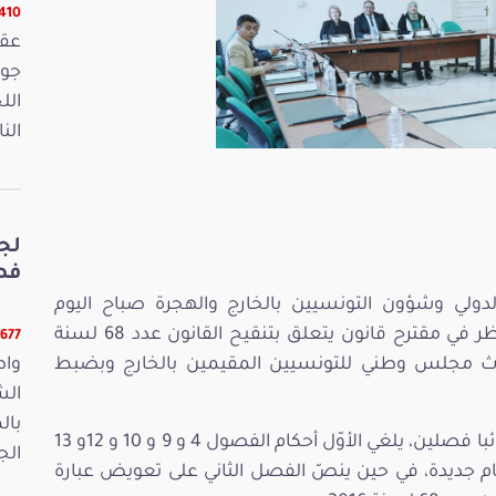
16410 ق
الل
الن
لج
فصو
لدولي وشؤون التونسيين بالخارج والهجرة صباح اليوم
الخميس 13فيفري 2025، جلسة خصصتها للنظر في مقترح قانون يتعلق بتنقيح القانون عدد 68 لسنة
11677 قر
 2016 والمتعلّق بإحداث مجلس وطني للتونسيين المقيمين بالخارج وبضبط
واص
الش
بال
ويتضمّن مقترح هذا القانون الذي تقدّم به 26 نائبا فصلين، يلغي الأوّل أحكام الفصول 4 و 9 و 10 و 12و 13
الجمعة 15
نة 2016 ويعوّضها بأحكام جديدة، في حين ينصّ الفصل الثاني على تعويض عبارة