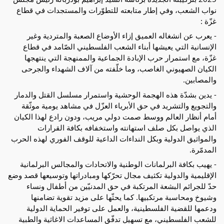
نواب الشعب، وفي إطار متابعته للتطوّرات والمستجدات في قطاع
غزّة :
- يعرب عن انشغاله العميق إزاء الأوضاع الصعبة والمتردية وغير
الإنسانية التي يعيشها أبناء الشعب الفلسطيني الصّامد في قطاع
غزّة، مع استمرار حرب الإبادة الجماعية والممنهجة التي ينتهجها
الكيان الصهيوني الغاصب، وما خلّفته من آلاف الشهداء والجرحى
والمصابين.
- يدين بشدّة هذه الهجمة الوحشية واستمرار مسلسل القتل والدمار
والتجويع والتشريد في حق الأبرياء العزّل في مشاهد يومية موثّقة
أمام أنظار العالم ووسط صمت دولي مريب، ودون رادع لهذا الكيان
الذي يواصل بكل صلف استهانته واستخفافه بكافة القرارات
والمواثيق الدولية وبكل النداءات الداعية للوقف الفوري لهذه الحرب
المدمّرة.
- يهيب بكافة البرلمانات الوطنية والاتحادات والمجالس البرلمانية
الإقليمية والدولية تكثيف مجال تحرّكها ومبادراتها وتوسيعها قصد وضع
حدّ للجرائم البشعة المرتكبة في حق المدنيّين من أطفال ونساء
وشيوخ ومحاسبة مرتكبيها. كما يحثّها على مزيد تقوية تضامنها
ودعمها للقضية الفلسطينية، والعمل على توفير الحماية الدولية
للشعب الفلسطيني، مع تسهيل تدفّق المساعدات الاغاثية والطبية