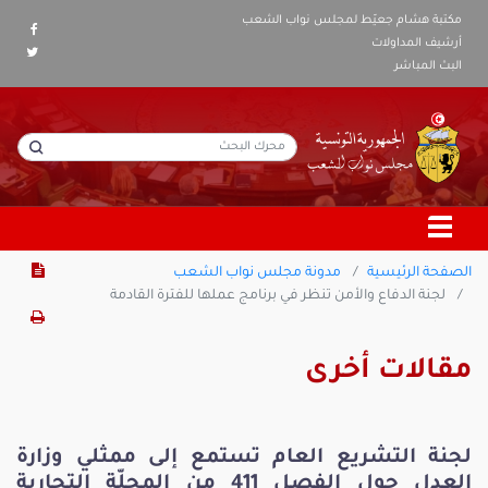
مكتبة هشام جعيّط لمجلس نواب الشعب
أرشيف المداولات
البث المباشر
الصفحة الرئيسية
مدونة مجلس نواب الشعب
لجنة الدفاع والأمن تنظر في برنامج عملها للفترة القادمة
مقالات أخرى
لجنة التشريع العام تستمع إلى ممثلي وزارة
العدل حول الفصل 411 من المجلّة التجارية