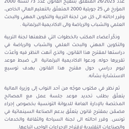
عدد 26/2023 المتعلّق بتنقيح القانون عدد 73 لسنة 2000
المؤرخ في 25 جويلية 2000 المتعلّق بالتعليم العالي الخاص،
وقرر احالته الى كل من لجنة التربية والتكوين المهني والبحث
العلمي والشباب والرياضة والى الاكاديمية البرلمانية .
وذكّر أعضاء المكتب بالخطوات التي قطعتها لجنة التربية
والتكوين المهني والبحث العلمي والشباب والرياضة في
دراستها لمقترح هذا القانون، والذي أنهت النظر فيه وأعدّت
تقريرها حوله. ودعوا الاكاديمية البرلمانية الى ضبط موعد
ليوم دراسي حول مقترح هذا القانون بهدف توسيع
الاستشارة بشأنه.
ثم نظر في مكتوب موجّه من أحد النواب إلى وزيرة المالية
يتعلّق بطلب تحديد موعد جلسة عمل مع المصالح
المختصة بالإدارة العامة للديوانة التونسية بخصوص إجراء
مضمّن بمقترح قانون يتعلّق بدعم الصناعة السينمائية في
تونس. وقرر احالته الى لجنة السياحة والثقافة والخدمات
والصناعات التقليدية لاقتراح الاجراءات الواجب اتباعها.