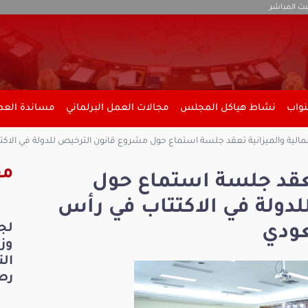
بث المباشر
نواب
نشاط هياكل المجلس
مجالات العمل البرلماني
مساندة العمل
لمالية والميزانية تعقد جلسة استماع حول مشروع قانون الترخيص للدولة في الاك
مق
 تعقد جلسة استماع حول
دولة في الاكتتاب في رأس
لج
عودي
ال
رص