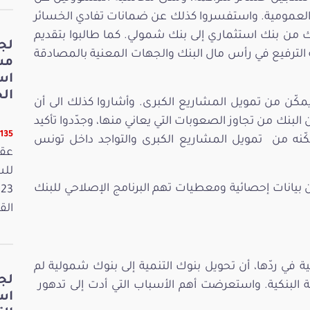
العمومية. واستفسروا كذلك عن ضمانات تفادي الخسائر
من بنك استثماري إلى بنك شمولي. كما طالبوا بتقديم
لج
الترفيع في رأس مال البنك والجهات المعنية بالمصادقة
مش
اس
الخ
كّن من تمويل المشاريع الكبرى. وأشاروا كذلك الى أن
البنك من تجاوز الصعوبات التي يعاني منها، وجدّدوا تأكيد
11135 قر
كّنه من تمويل المشاريع الكبرى والتواجد داخل تونس
عقد
ن بيانات إحصائية ومعطيات تهم البرنامج الإصلاحي للبنك
القانون
ية في ردّها، أن تحويل بنوك التنمية إلى بنوك شمولية لم
لج
ة البنكية. واستعرضت أهم الأسباب التي أدت إلى تدهور
اس