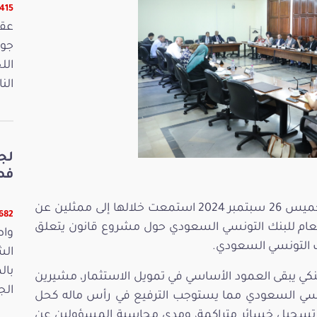
16415 ق
الل
الن
لج
فصو
عقدت لجنة المالية والميزانية جلسة اليوم الخميس 26 سبتمبر 2024 استمعت خلالها إلى ممثلين عن
11682 ق
ر العام للبنك التونسي السعودي حول مشروع قانون يتعلق
واص
ك التونسي السعودي.
الش
بال
لبنكي يبقى العمود الأساسي في تمويل الاستثمار، مشيرين
الجمعة 15
تونسي السعودي مما يستوجب الترفيع في رأس ماله كحل
إلى تسجيل خسائر متراكمة، ومدى محاسبة المسؤولين عن