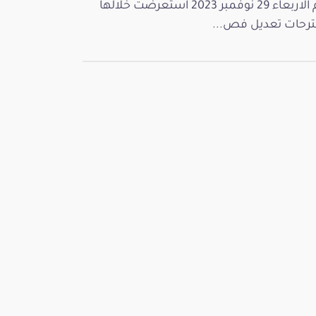
يوم الاربعاء 29 نوفمبر 2023 استعرضت خلالها
رحات تعديل فص...