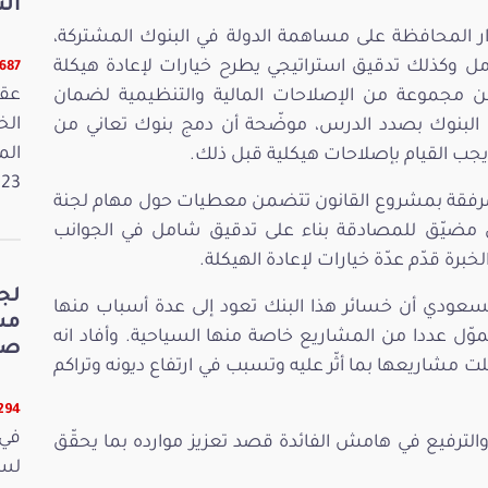
الت
ار المحافظة على مساهمة الدولة في البنوك المشتركة،
امل وكذلك تدقيق استراتيجي يطرح خيارات لإعادة هيكلة
5687 قرا
عقد
مّن مجموعة من الإصلاحات المالية والتنظيمية لضمان
لبنوك بصدد الدرس، موضّحة أن دمج بنوك تعاني من
الم
ويجب القيام بإصلاحات هيكلية قبل ذلك.
2023. وفي 
 المرفقة بمشروع القانون تتضمن معطيات حول مهام لجنة
ي مضيّق للمصادقة بناء على تدقيق شامل في الجوانب
برة قدّم عدّة خيارات لإعادة الهيكلة.
لج
السعودي أن خسائر هذا البنك تعود إلى عدة أسباب منها
موّل عددا من المشاريع خاصة منها السياحية. وأفاد انه
صي
 التي تعطّلت مشاريعها بما أثّر عليه وتسبب في ارتفاع ديونه وتراكم
5294 قر
في 
والترفيع في هامش الفائدة قصد تعزيز موارده بما يحقّق