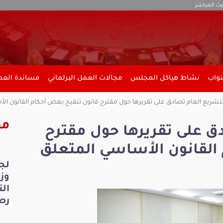
بث المباشر
نواب
نشاط هياكل المجلس
مجالات العمل البرلماني
مساندة العمل
لتشريع العام تصادق على تقريرها حول مقترح قانون تنقيح بعض أحكام القانون الأس
مق
ق على تقريرها حول مقترح
القانون الأساسي المتعلق
لج
ال
رص