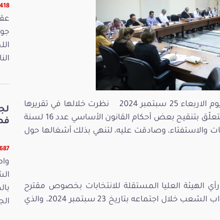
16418 ق
الل
الن
عقدت لجنة التشريع العام جلسة بعد ظهر يوم الاربعاء 25 سبتمبر 2024 نظرت خلالها في تقريرها
لج
حول مقترح القانون الأساسي عدد 69/ 2024 المتعلّق بتنقيح بعض أحكام القانون الأساسي عدد 16 لسنة
فصو
201 المتعلق بالانتخابات والاستفتاء، وصادقت عليه، لتنهي بذلك أشغالها حول
11687 ق
واص
الش
رأي الهيئة العليا المستقلة للانتخابات بخصوص مقترح
بال
القانون الوارد عليها تبعا لقرار مكتب مجلس نواب الشعب خلال اجتماعه بتاريخ 23 سبتمبر 2024، والذي
الجمعة 15