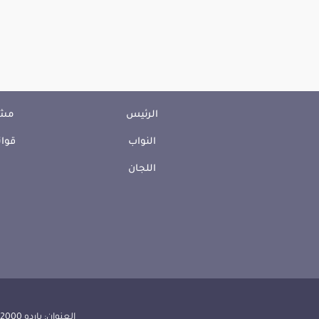
الرئيس
مشا
النواب
قوان
اللجان
العنوان: باردو 2000 الجمهورية التونسية | الهاتف: 000 157 71 (216) | الفاكس:608 514 71 (216) |