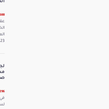
الت
5688 قر
عقد
الم
2023. وفي 
لج
صي
5296 قر
في 