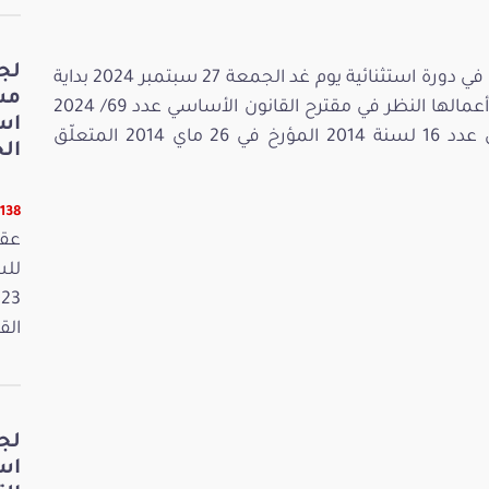
لج
هذا ويعقد مجلس نواب الشعب جلسة عامة في دورة استثنائية يوم غد الجمعة 27 سبتمبر 2024 بداية
مش
من الساعة العاشرة في صباحا، يتضمّن جدول أعمالها النظر في مقترح القانون الأساسي عدد 69/ 2024
اس
المتعلّق بتنقيح بعض أحكام القانون الأساسي عدد 16 لسنة 2014 المؤرخ في 26 ماي 2014 المتعلّق
الخ
11138 قر
عقد
القانون
لج
اس