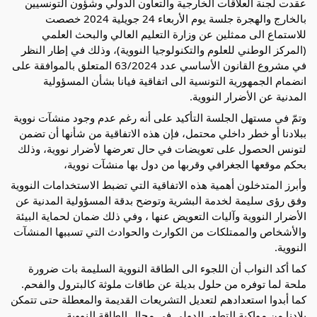
عقدت لجنة العلاقات الخارجية والتعاون الدولي وشؤون التونسيين
بالخارج والهجرة جلسة يوم الأربعاء 24 جويلية 2024 خصصت
للاستماع الى ممثلين عن وزارة التعليم العالي والبحث العلمي
(المركز الوطني للعلوم والتكنولوجيا النووية)، وذلك في إطار النظر
في مشروع القانون الأساسي عدد 63/2024 المتعلق بالموافقة على
انضمام الجمهورية
التونسية الى اتفاقية فيانا بشأن المسؤولية
المدنية عن الأضرار النووية.
وتمّ في مستهل الجلسة التأكيد على أنه رغم عدم وجود منشآت نووية
ببلادنا أو خطر داخلي محتمل، فإن هذه الاتفاقية من شأنها أن تضمن
لتونس الحصول على تعويضات في حال تعرضها لأضرار نووية، وذلك
بحكم موقعها الجغرافي وقربها من دول بها منشآت نووية،
وأبرز المتدخلون أهمية هذه الاتفاقية التي تضبط الاستخدامات النووية
وفق رؤى سليمة لخدمة البشرية وتوضح بدقة المسؤولية المدنية عن
الأضرار النووية وآليات التعويض عنها ، وفي ذلك ضمان لحماية البيئة
والأشخاص والممتلكات من الكوارث والحوادث التي تسببها المنشآت
النووية.
كما أكد النواب أن اللجوء الى الطاقة النووية السليمة بات ضرورة
ملحة لما توفره من حلول بديلة عن طاقات ملوثة كالبترول والفحم.
كما أبدوا استعدادهم لتعديل التشريعات القديمة والمعطلة حتى تتمكن
بلادنا من مواكبة التطور الدولي في مجال الطاقة النووية.