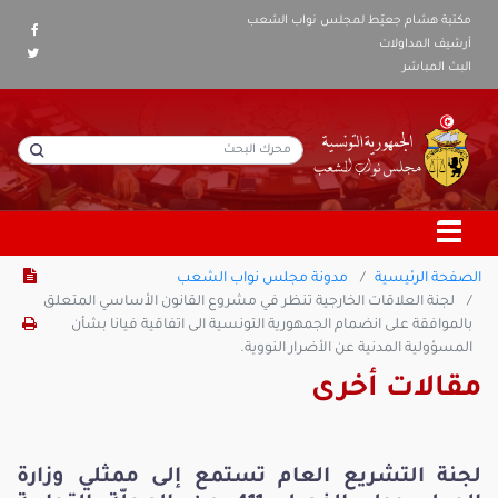
مكتبة هشام جعيّط لمجلس نواب الشعب
أرشيف المداولات
البث المباشر
الصفحة الرئيسية
مدونة مجلس نواب الشعب
لجنة العلاقات الخارجية تنظر في مشروع القانون الأساسي المتعلق
بالموافقة على انضمام الجمهورية التونسية الى اتفاقية فيانا بشأن
المسؤولية المدنية عن الأضرار النووية.
مقالات أخرى
لجنة التشريع العام تستمع إلى ممثلي وزارة