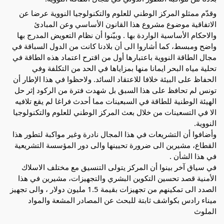
وقدّم ممثلو المركز الوطني للعلوم والتكنولوجيا النووية عرضا عن
الاتفاقية موضوع مشروع هذا القانون الأساسي وعن المبادئ
والاحكام الأساسية الواردة بها . وبيّنوا أن نظام التعويض المدرج بها
واضح ومبسط، كما أشاروا الى أن بلادنا كانت من الدول السباقة في
مجال الطاقة النووية باعتبارها أول من اقترح اعتماد هذه الطاقة في
تحلية مياه البحر ايمانا منها بمزاياها في الحد من التكلفة وفي
الحفاظ على البيئة خلافا للاعتقاد السائد. ولاحظوا في هذا الإطار أن
تونس لم تحافظ على هذا السبق بل شهدت فترة من الركود إثر حل
الهيئة الوطنية للطاقة في السبعينات مما أحدث فراغا لم يقع تلافيه
الا في التسعينات من خلال بعث المركز الوطني للعلوم والتكنولوجيا
النووية.
وأضافوا أن التشريعات في هذا المجال نادرة وغير مواكبة لتطور هذا
القطاع، مشيرين الى ضرورة تحيينها والى دور المؤسسة التشريعية
في هذا الشأن .
في سياق آخر بينوا أن المركز يتولى التنسيق مع مختلف الاسلاك
الأمنية قصد تحسين التكوين البشري والتجهيزات، مشيرين في هذا
الصدد الى تمكينهم من تجهيزات بقيمة 1.5 مليون دولار ، والى تجهيز
ميناء رادس بكواشف ثابتة للبحث عن المصادر المشعة والمواد
الملوث