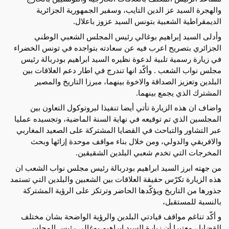
والهجرة السيد عز الدين التايب، وسفير الجمهورية الجزائرية
الديمقراطية الشعبية بتونس السيد عزوز باعلال.
وأدلى السيد إبراهيم بوغالي رئيس المجلس الشعبي الوطني
الجزائري بتصريح اعرب فيه عن سعادته بتواجده في تونس الخضراء
في زيارة رسمية تلبية لدعوة نظيره السيد ابراهيم بودربالة رئيس
مجلس نواب الشعب . وأكّد انها تندرج في اطار دعم العلاقات بين
البلدين وتعزيز الصداقة والاخوة بينهما، مبرزا التاريخ والمصير
المشترك الذي يجمع بينهما.
واضاف ان هذه الزيارة تأتي أيضا تنفيذا لبروتوكول التعاون بين
المجلسين الذي تم توقيعه في نهاية السنة الماضية، وتجسيده عمليا
عبر التشاور والتباحث في القضايا المشتركة على الصعيد المغاربي
والافريقي والدولي، ومن خلال بناء مواقف موحدة إزائها وبحث
المخرجات التي تخدم شعبي البلدين الشقيقين.
من جهته ابرز السيد ابراهيم بودربالة رئيس مجلس نواب الشعب ان
هذه الزيارة تكرّس حقيقة العلاقات بين الشعبين والبلدين التي تستمد
جذورها من التاريخ ويؤكّدها الحاضر وترتكز على الرؤية المشتركة
بالنسبة للمستقبل،
و أكّد تناغم مواقف قيادتي البلدين والرؤية الواضحة بشان مختلف
القضايا ، معتبرا أن زيارة السيد ابراهيم بوغالي رئيس المجلس