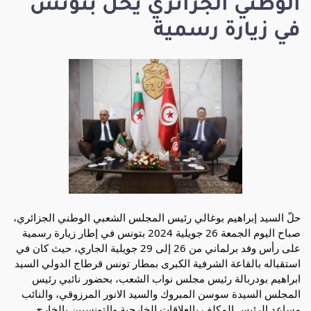
الوطني الجزائري يحلّ بتونس
في زيارة رسمية
حلّ السيد إبراهيم بوغالي رئيس المجلس الشعبي الوطني الجزائري،
صباح اليوم الجمعة 26 جويلية 2024 بتونس في إطار زيارة رسمية
على رأس وفد برلماني من 26 إلى 29 جويلية الجاري، حيث كان في
استقباله بالقاعة الشرفية الكبرى بمطار تونس قرطاج الدولي السيد
ابراهيم بودربالة رئيس مجلس نواب الشعب، بحضور نائبي رئيس
المجلس السيدة سوسن المبروك والسيد الانور المرزوقي، والنائب
مساعد الرئيس المكلف بالعلاقات الخارجية والتونسيين بالخارج