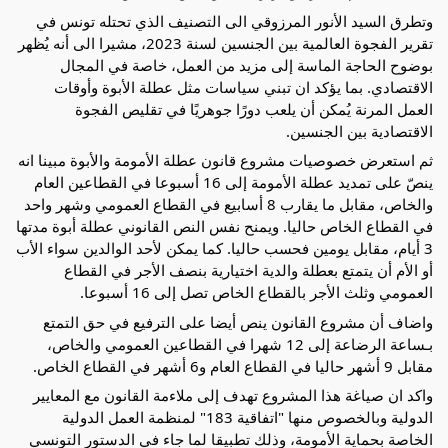
وتطرق السيد الأنور المرزوقي الى التصنيف الذي تحتله تونس في
تقرير الفجوة العالمية بين الجنسين لسنة 2023، مشيرا الى أنه يُظهر
بوضوح الحاجة الماسة إلى مزيد من العمل، خاصة في المجال
الاقتصادي. بما يؤكد ان تبني سياسات مثل عطلة الأبوة وأوقات
العمل المرنة يُمكن أن يلعب دورًا جوهريًا في تقليص الفجوة
الاقتصادية بين الجنسين.
ثم استعرض خصوصيات مشروع قانون عطلة الأمومة والأبوة مبينا انه
ينصّ على تمديد عطلة الأمومة إلى 16 أسبوعا في القطاعين العام
والخاص، مقابل ما يقارب 8 أسابيع في القطاع العمومي وشهر واحد
في القطاع الخاص حاليا. ويمنح نفس النص القانوني عطلة أبوة مدتها
3 أيام، مقابل يومين فحسب حاليا. كما يمكن لأحد الوالدين سواء الأب
أو الأم أن يتمتع بعطلة والدية اختيارية بنصف الأجر في القطاع
العمومي وثلث الأجر بالقطاع الخاص تصل إلى 16 أسبوعا.
واضاف أن مشروع القانون ينص أيضا على الترفيع في حق التمتع
بـساعة الرضاعة إلى 12 شهرا في القطاعين العمومي والخاص،
مقابل 9 أشهر حاليا في القطاع العام و6 أشهر في القطاع الخاص.
واكد ان صياغة هذا المشروع تهدف إلى ملاءمة القانون مع المعايير
الدولية وبالخصوص منها "اتفاقية 183" لمنظمة العمل الدولية
الخاصة بحماية الأمومة، وذلك تطبيقا لما جاء في الدستور التونسي