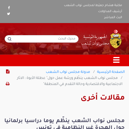
مكتبة هشام جعيّط لمجلس نواب الشعب
أرشيف المداولات
البث المباشر
الصفحة الرئيسية
مدونة مجلس نواب الشعب
مجلس نواب الشعب ينظّم ورشة عمل حول" عطلة الأبوة : الاثار
الاجتماعية والاقتصادية وحالة التقدم في المنطقة"
مقالات أخرى
مجلس نواب الشعب ينظّم يوما دراسيا برلمانيا
حول الهجرة غير النظامية في تونس