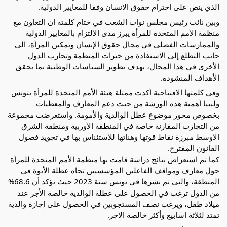
الذي ينص على احترام حقوق الانسان وفقا للمعايير الدولية.
وبين نائب رئيس مجلس نواب الشعب في ختام كلمته ان التعاون مع
منظمة الأمم المتحدة للمرأة يبرز مدى الالتزام بالمعايير الدولية
والممارسات الفضلى في مجال حقوق الإنسان وتمكين المرأة، الى
جانب التطلع إلى الاستفادة من خبرات المنظمة وتجارب الدول
الأخرى في هذا المجال، بهدف تطوير السياسات الوطنية بما يحقق
الأهداف المنشودة.
وفي كلمتها الافتتاحية أكدت ممثلة هيئة الأمم المتحدة للمرأة بتونس
وليبيا أهمية هذه الورشة من حيث دعم المعارف والمعطيات
بخصوص محور موضوع عطل الوالدية والأمومة. واستعرضت مجموعة
من التجارب المقارنة خاصة في المنطقة الأوربية ومنطقة الشرق
الاوسط مبرزة نقاط قوتها وهناتها للاستئناس بها في تجويد فصول
القانون المقترح.
كما تم استعراض نتائج دراسة قامت بها منظمة الأمم المتحدة للمرأة
حول معارف ومواقف الفاعلين المؤسسيين تجاه عطلة الأبوة في
المنطقة، والتي تم نشرها في تونس سنة 2023 حيث تؤكد أن 68.6%
من الدول ترغب في الحصول على عطلة الوالدية خالصة الأجر عند
ميلاد طفل، ويرغب نصف المستجوبين في الحصول على إجازة والدية
تمتد لثلاثة اسابيع وأكثر خالصة الاجر.