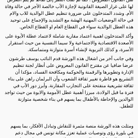
لها على غرار الصيغة القانونية لإجازة الأب خالصة الأجر في حالة وفاة
الأم. وشدد المتدخلون على ضرورة تنظيم عطل الوالدية للاب والام
في حالة الوضعيات المهنية الهشة مع التشديد والإجماع على توحيد
هذه العطل الوالدية سواء في القطاع العام او القطاع الخاص.
وأكد المتدخلون اهمية اعتماد مقاربة شاملة لاعتماد عطلة الأبوة على
الأصعدة الاقتصادية والاجتماعية ولا سيما النفسية من حيث استقرار
الأسرة، و كذلك التربوية لإنشاء أسرة متوازنة ومتماسكة.
وفي جانب آخر من اشغال هذه الورشة قدم النائب يوسف طرشون
عرضا ضافيا عن مقترح القانون المعروض على أنظار لجنة تنظيم
الإدارة وتطويرها والرقمنة والحوكمة ومكافحة الفساد، مؤكدا أن
التشريع هو قاطرة تغيير ثقافة الشعوب وأن البرلمان راهن على بناء
ثقافة تشريعية منفتحة على التجارب المقارنة. وأبرز دور الأب في
فترة ما قبل الولادة، مبرزا أهمية عطل الأمومة والابوة من حيث تواجد
الوالدين والإحاطة بالأطفال بما يسهم في بناء شخصية متوازنة
للطفل.
ومثلت هذه الورشة منصة مثمرة للنقاش وتبادل الأفكار، بما يسهم
في بلورة رؤى وتوصيات عملية تعزز مكانة تونس في مجال دعم