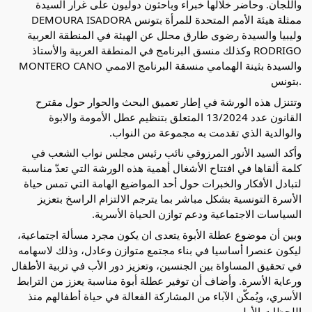
واللجان. وحاضر خلالها خبراء وباحثون دوليون على غرار السيدة
ممثلة هيئة الأمم المتحدة للمرأة بتونس
DEMOURA ISADORA
وليبيا والسيدة رضوى طارق محلل عن الهيئة في المنطقة العربية
وكذلك منسق البرنامج في المنطقة العربية والأستاذ RODRIGO
MONTERO CANO والسيدة بثينة الهمامي منسقة البرنامج الاممي
بتونس.
وتتنزل هذه الورشة في إطار تعميق البحث والحوار حول مقترح
القانون عدد 13/2024 المتعلق بتنظيم عطل الأمومة والابوة
والوالدية الذي تقدمت به مجموعة من النواب.
وأكد السيد الأنور المرزوقي نائب رئيس مجلس نواب الشعب في
كلمة ألقاها في افتتاح الأشغال أهمية هذه الورشة التي تعدّ مناسبة
لتبادل الأفكار والخبرات حول أحد المواضيع الهامة التي تمس حياة
الأسرة التونسية بشكل مباشر بما يترجم الالتزام الراسخ بتعزيز
السياسات الاجتماعية ودعم توازن الحياة الأسرية.
وبين أن موضوع عطلة الأبوة يتعدى ان يكون مجرد مسألة اجتماعية،
ليكون عنصرا أساسيا في بناء مجتمع متوازن وعادل، وذلك لاسهامه
في تحقيق المساواة بين الجنسين، وتعزيز دور الأب في تربية الأطفال
ورعاية الأسرة. وأضاف أن توفير عطلة أبوة مناسبة يعزز من الترابط
الأسري، ويُمكّن الآباء من المشاركة الفعالة في حياة أطفالهم منذ
اللحظات الأولى.