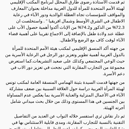
ثم قدمت الأستاذة رضوى طارق المحلل لبرنامج المكتب الإقليمي
لهيئة الأمم المتحدة للمرأة للدول العربية مداخلة بعنوان"المعارف
والمواقف للمؤسسات تجاه العطلة الوالدية ودور الآباء في رعاية
الاطفال في الشرق الأوسط وشمال افريقيا " . واستخلصت ان
72.3% من الذكور و74.2% من الإناث أكدوا أهمية حصول الأب على
عطلة عند ولادة طفل بالإضافة إلى الاجماع تقريبا على أهمية قضاء
الآباء لوقت كاف مع الرضع والاطفال.
من جهته أكد المنسق الإقليمي لمكتب هيئة الأمم المتحدة للمرأة
بالدول العربية أهمية تطوير وتعزيز دور الرجل في الرعاية الأسرية من
حيث الوعي المجتمعي وكذلك على صعيد التشريعات.كما استعرض
مجموعة من التجارب المقارنة التي نجحت في تعزيز دور الاب في
دعم الأسرة.
من جهتها قدمت السيدة بثينة الهمامي المنسقة العامة لمكتب تونس
لهيئة المرأة العربية دراسة حول العلاقة السببية بين ضعف مشاركة
الآباء في الأعمال المنزلية والعناية الأسرية بما يعكس عدم المساواة
بين الجنسين في هذا المستوى وذلك من خلال بحث ميداني شامل
أجرته الهيئة.
ثم دار نقاش ثري استفسر خلاله النواب عن العديد من التفاصيل
التقنية بالنسبة للتجارب المقارنة، ومدى قابلية الاستئناس بها في
سَنّ القانون المعروض . كما تم لفت النظر إلى نقاط لم يتم التعرض