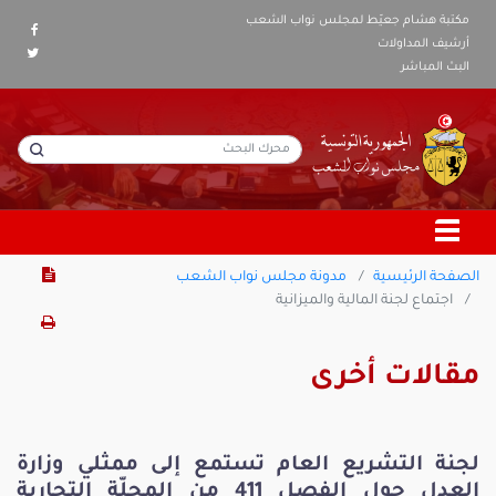
مكتبة هشام جعيّط لمجلس نواب الشعب
أرشيف المداولات
البث المباشر
الصفحة الرئيسية
مدونة مجلس نواب الشعب
اجتماع لجنة المالية والميزانية
مقالات أخرى
لجنة التشريع العام تستمع إلى ممثلي وزارة
العدل حول الفصل 411 من المجلّة التجارية