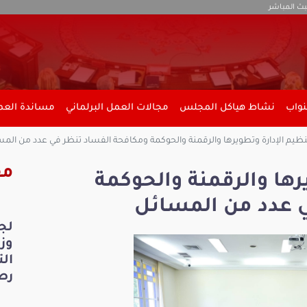
بث المباشر
نواب
نشاط هياكل المجلس
مجالات العمل البرلماني
مساندة العمل
نظيم الإدارة وتطويرها والرقمنة والحوكمة ومكافحة الفساد تنظر في عدد من الم
مق
رها والرقمنة والحوكمة
 عدد من المسائل
لج
ال
رص