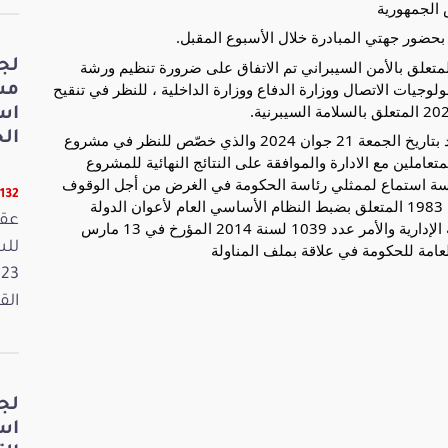
 الجمهورية
حضور جهتي المبادرة خلال الأسبوع المقبل.
ناسبة التداول حول مقترح القانون عدد 36/2024 المتعلق بالأمن السيبراني تم الاتفاق على ضرورة تنظيم ورشة
لج
وجيات الاتصال ووزارة الدفاع ووزارة الداخلية ، للنظر في تنقيح
مش
اس
الخ
وتطرقت اللجنة إلى مخرجات المجلس الوزاري المنعقد بتاريخ الجمعة 21 جوان 2024 والذي خصّص للنظر في مشروع
تعاملين مع الادارة والموافقة على النتائج النهائية للمشروع
اللجنة تنظيم جلسة استماع لممثلي رئاسة الحكومة في الغرض من أجل الوقوف
11132 قر
على مدى تقدم مشروع مراجعة القانون عدد 112 لسنة 1983 المتعلق بضبط النظام الأساسي العام لأعوان الدولة
عقد
والجماعات المحلية والمؤسسات العمومية ذات الصبغة الإدارية والأمر عدد 1039 لسنة 2014 المؤرخ في 13 مارس
القانون
لج
اس