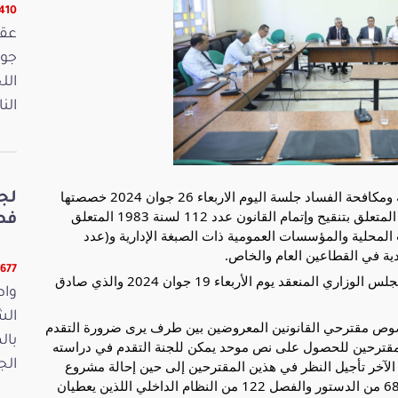
16410 ق
الل
الن
عقدت لجنة تنظيم الإدارة وتطويرها والرقمنة والحوكمة ومكافحة الفساد جلسة اليوم الاربعاء 26 جوان 2024 خصصتها
لج
لمواصلة النظر في مقترحي القانونين (عدد 16/2024) المتعلق بتنقيح وإتمام القانون عدد 112 لسنة 1983 المتعلق
فصو
المحلية والمؤسسات العمومية ذات الصبغة الإدارية و(عدد
11677 قر
وقد استهلت اللجنة أشغالها بالتداول حول مخرجات المجلس الوزاري المنعقد يوم الأربعاء 19 جوان 2024 والذي صادق
واص
الش
خصوص مقترحي القانونين المعروضين بين طرف يرى ضرورة التقدم
بال
لمقترحين للحصول على نص موحد يمكن للجنة التقدم في دراسته
الآخر تأجيل النظر في هذين المقترحين إلى حين إحالة مشروع
الجمعة 15
قانون الحكومة على المجلس، عملا بمقتضيات الفصل 68 من الدستور والفصل 122 من النظام الداخلي اللذين يعطيان