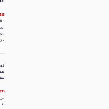
الت
5685 قر
عقد
الم
2023. وفي 
لج
صي
5293 قر
في 