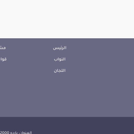
الرئيس
مشا
النواب
قوان
اللجان
العنوان: باردو 2000 الجمهورية التونسية | الهاتف: 000 157 71 (216) | الفاكس:608 514 71 (216) |