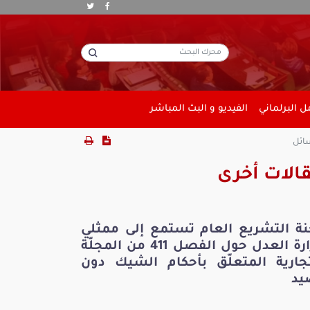
 البرلماني
الفيديو و البث المباشر
سائل
الات أخرى
نة التشريع العام تستمع إلى ممثلي
وزارة العدل حول الفصل 411 من المجلّة
تجارية المتعلّق بأحكام الشيك دون
يد