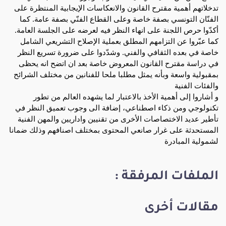
تدخلاتهم أهمية مقترح القانون والانعكاسات الإيجابية المنتظرة على
الفنّان التونسي بصفة خاصة وعلى القطاع الفنّي بصفة عامة. كما
أكدّوا حرص اللجنة على انهاء النظر فيه لعرضه على الجلسة العامة.
كما عبّروا عن التزامهم المطلق بعملية الإصلاح التشريعي الشامل
خاصة في بعده الثقافي والفني. وشدّدوا على ضرورة تسريع النظر
في دراسة مقترح القانون المعروض خاصة بعد ان اتضح انه يحظى
بمقبولية واسعة وبأنه يمثل مطلبا ملحا للفنانين من مختلف الشرائح
والفئات الفنية
و أشاروا إلى أهمية الأخذ بالاعتبار لما يشهده العالم من تطور
تكنولوجي ومن ذكاء اصطناعي، إضافة الى وجوب تعميق النظر في
تأطير عديد الاختصاصات الأخرى من تقنيين واداريين والمهن الفنية
المستحدثة على غرار صانعي المحتوى بمختلف اصنافهم وذلك ضمانا
لشمولية المبادرة
الملفات المرفقة :
مقالات أخرى