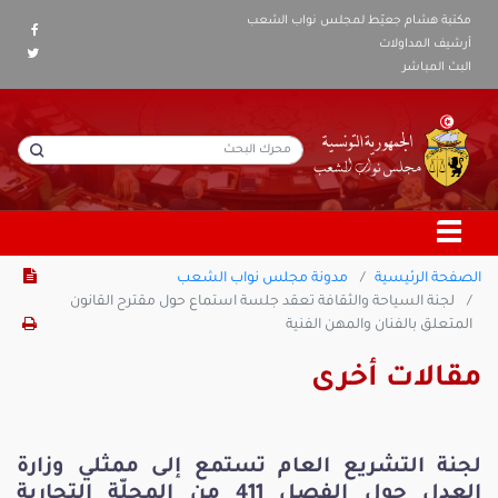
مكتبة هشام جعيّط لمجلس نواب الشعب
أرشيف المداولات
البث المباشر
الصفحة الرئيسية
مدونة مجلس نواب الشعب
لجنة السياحة والثقافة تعقد جلسة استماع حول مقترح القانون
المتعلق بالفنان والمهن الفنية
مقالات أخرى
لجنة التشريع العام تستمع إلى ممثلي وزارة
العدل حول الفصل 411 من المجلّة التجارية