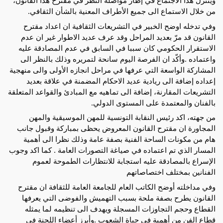
ويتنزل هذا الاجتماع في إطار مواصلة النظر في مقترح هذا القانون،
من خلال الاستماع الى جميع الأطراف المعنية
بالشأن الثقافي.
وفي تدخله اوضح الخبير في التشريعات الثقافية ان اعداد مقترح
القانون قد مرّ بعديد المراحل وقد عرف عديد الاطوار غير ان عدم
الاستقرار الحكومي كان سببا في السابق في عدم المصادقة عليه
واعتماده .وأكّد ان الفرصة اليوم سانحة لتمريره وذلك بالنظر الى
المشاركة الواسعة التي عرفها في مراحل انجازه الأولى والى منهجية
إعداده إضافة الى ريادية عديد الاحكام المضمنة في علاقة بعديد
التشريعات المقارنة، إضافة الى تماهيه مع المبادئ والقواعد المتعلقة
بالفنان والمعتمدة على المستوى الدولي.
من جهته، اكد رئيس النقابة التونسية للمهن الموسيقية والمهن
المجاورة ان مقترح القانون المعروض يحظى بمباركة وقبول جانب
هام من مكونات الساحة الفنية بصفة عامة وذلك نظرا الى أهمية
المسار الذي تم اعتماده في صياغة التصورات العامة . كما اكد وجوب
الإسراع بالمصادقة عليه استجابة للانتظارات الطموحة لعموم
الفنانين بمختلف اختصاصاتهم
وفي مداخلته أوضح الكاتب العام للجامعة العامة للثقافة ان مقترح
القانون يطرح بصفة ملحة بسبب التهميش والفوضى التي يعرفها
القطاع وحجم التجاوزات المسجلة ويهدف الى تنظيمه لما يمثله
قطاع الفن من أهمية في حياة الشعوب .وأبرز أعضاء اللجنة في