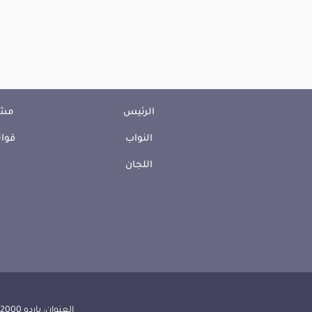
الرئيس
مشا
النواب
قوان
اللجان
العنوان: باردو 2000 الجمهورية التونسية | الهاتف: 000 157 71 (216) | الفاكس:608 514 71 (216) |