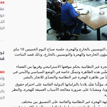
16404 
الل
الن
عقدت لجنة العلاقات الخارجية والتعاون الدولي وشؤون التونسيين بالخارج والهجرة، جلسة صباح اليوم الخميس 16 ماي
لج
الشؤون الخارجية والهجرة والتونسيين بالخارج، وذلك قصد التباحث
فصو
لهجرة غير النظامية بحكم موقعها الاستراتيجي وقربها من الفضاء
ّي هذه الظاهرة وتتمثّل خاصة في الوضع السياسي والأمني في
11663 ق
 من ظاهرة الهجرة غير النظامية والتصدّي للاتجار بالبشر.
واص
مؤكّدا تقيّد بلادنا بالتزاماتها الدولية القائمة على احترام حقوق
الش
وبا، ومشدّدا على ضرورة معالجة الأسباب العميقة للهجرة، والنظر
بال
ة.
الجمعة 15
جهة الهجرة غير النظامية والقائمة على التنسيق بين مختلف
وبيّن أن بلادنا تتجه نحو ابرام اتفاقيات مع الدول الافريقية قصد