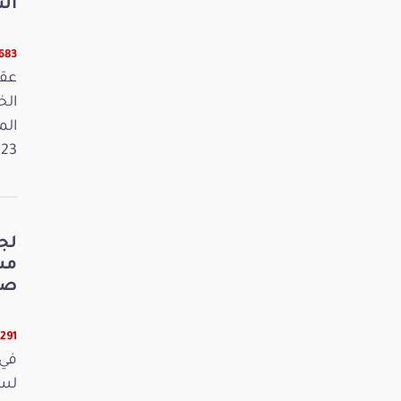
الت
5683 قر
عقد
الم
2023. وفي 
لج
صي
5291 قرا
في 