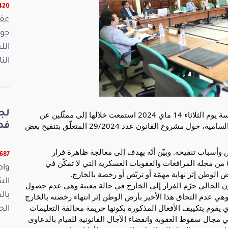
16420 
الل
الن
لج
عقدت لجنة الدفاع والأمن والقوات الحاملة للسلاح، جلسة يوم الثلاثاء 14 ماي 2024 استمعت خلالها إلى ممثّلين عن
وزارة الدفاع الوطني من الإطارات القضائية العسكرية السامية، حول مشروع القانون عدد 29/2024 المتعلّق بتنقيح بعض
فصو
وأسباب تنقيحه. وبيّن أنّه يهدف إلى معالجة ظاهرة فرار
11687 ق
العسكريين إلى الخارج من خلال تنقيح أحكام الفصل 68 من مجلة المرافعات والعقوبات العسكرية التي لا تمكّن في
واص
الوطن إثر نهاية مهمّة أو تربّص أو رخصة بالخارج.
الش
انون الحالي جرّم الفرار إلى الخارج في حالة معينة وهي عدم حصول
بال
 عدم التحاق هذا الأخير بأرض الوطن إثر انتهاء رخصته بالخارج
ري يقوم بتكييف الأفعال المذكورة بكونها جريمة مخالفة التعليمات
الجمعة 15
 مجال سقوط العقوبة وانقضاء الآجال القانونية للقيام بالدعاوى