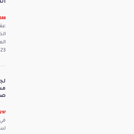
الت
5688 قر
عقد
الم
2023. وفي 
لج
صي
5297 قرا
في 