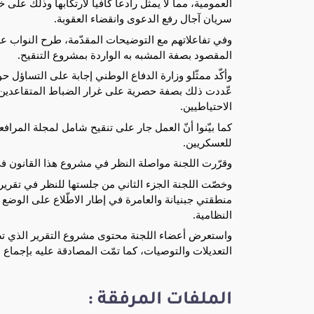
العمومية، مما لا يمثّل رادعا كافيا لارتكابها وذلك عل
سريان آجال رفع الدعوى وانقضاء العقوبة.
وفي تفاعلاتهم مع التوضيحات المقدّمة، طرح النواب 
المقصود بصفة المشبه به الواردة بمشروع التنقيح.
وأكّد ممثّلو وزارة الدفاع الوطني إجابة على التساؤل ح
عّددت ذلك بصفة حصرية على غرار الضباط المتقاعدين
الاحتياطيين.
كما بيّنوا أنّ العمل جار على تنقيح شامل لمجلة المراف
للعسكريين.
وقرّرت اللجنة مواصلة النظر في مشروع هذا القانون ف
منطقتي جبنيانة والعامرة في إطار الاطّلاع على الوضع 
النظامية.
واستعرض أعضاء اللجنة محتوى مشروع التقرير الذي تضم
التعديلات والتوصيات، كما تمّت المصادقة عليه بإجماع
الملفات المرفقة :