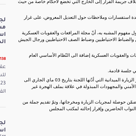
ى خلاف جريمة الفرار إلى الخارج التي تخضع لأحكام خاصة من حيث
عدة استفسارات وملاحظات حول التعديل المعروض، على غرار
لج
مش
ول مفهوم المشبه به، أنّ مجلة المرافعات والعقوبات العسكرية
اس
 والضباط الاحتياطيين وضباط الصف الاحتياطيين ورجال الجيش
الخ
عات والعقوبات العسكرية إضافة الى النّظام الأساسي العام
11138 قر
عقد
ي جلسة قادمة.
وخصّت اللجنة الجزء الثاني من جلستها للنظر في تقرير الزيارة الميدانية التي أدّتها اللجنة بتاريخ 03 ماي الجاري الى
الأمني والمجهودات المبذولة في علاقة بملف الهجرة غير
القانون
ّن حوصلة لمجريات الزيارة ومخرجاتها، وتمّ تقديم جملة من
 النواب الحاضرين وإقرار إحالته لمكتب المجلس
لج
اس