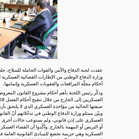
أحكام مجلّة المرافعات والعقوبات العسكرية وإتمامها.
وذكّر رئيس اللجنة بأهم أحكام مشروع القانون المعروض 
صيغتها الحالية من مؤاخذة العسكري الذي لا يلتحق بأرض 
وبيّن ممثلو وزارة الدفاع الوطني في تدخّلاتهم أنّ الق
العسكري على إذن قانوني، ولم يستوعب حالات أخرى وهي
أو التربص أو المهمة بالخارج. وأكّدوا أن القضاء العسك
العسكرية وهي جريمة تخضع للمبادئ القانونية العامة في