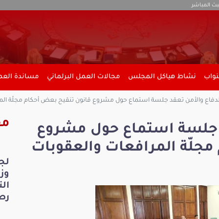
بث المباشر
نواب
نشاط هياكل المجلس
مجالات العمل البرلماني
مساندة العمل
لدفاع والأمن تعقد جلسة استماع حول مشروع قانون تنقيح بعض أحكام مجلّة الم
مق
د جلسة استماع حول مشروع
مجلّة المرافعات والعقوبات
لج
ال
رص