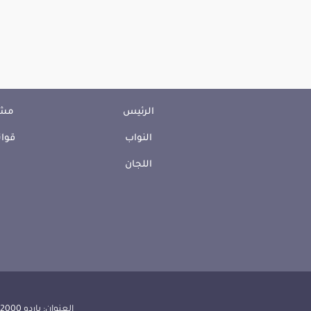
الرئيس
مشا
النواب
قوان
اللجان
العنوان: باردو 2000 الجمهورية التونسية | الهاتف: 000 157 71 (216) | الفاكس:608 514 71 (216) |