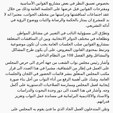
بخصوص تعميق النظر في بعض مشاريع القوانين الأساسية
ومقترحات القوانين قبل عرضها على الجلسة العامة وذلك من خلال
عقد اجتماعات لمناقشتها ودراستها من مختلف الجوانب، معتبرا انه لا
بد للمشرع ان يمتاز بالحكمة والرصانة والثبات ووضوح الرؤية في
أدائه التشريعي.
وتطرّق الى مسؤولية النائب في التعبير عن مشاغل المواطن
وتطلعاته في مختلف الدوائر الانتخابية. وبين ان المناقشات المتعلقة
بمشاريع القوانين صلب الجلسات العامة يجب أن تكون موضوعية
وترتبط بمحتوى القانون المعروض، على أن يكون طرح المشاكل
والمشاغل وفق الفصل 108 من النظام الداخلي.
وأشار رئيس مجلس نواب الشعب من جهة أخرى الى حرص المجلس
على العمل في إطار من الشفافية، مشيرا في هذا الصدد الى قرار
مكتب المجلس المتعلّق بنشر قائمات الحضور في اللجان والجلسات
العامة. وشدّد على أهمية الرفع من أداء النواب من أجل بناء صورة
إيجابية لعمل المجلس وممارسة الصلاحيات الدستورية على أكمل
وجه. وأشار في هذا الصدد الى دور وحدة البحوث والدراسات
والاسناد والاكاديمية البرلمانية في مساندة عمل النواب وتعزيز
قدراتهم.
وثمّن المتدخلون العمل الجاد الذي ما فتئ يقوم به المجلس على