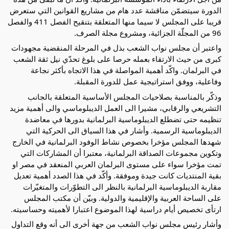
الدورة سيتضمّن مناقشة عدد هام من مشاريع القوانين التي ستعرض
قريبا على المجلس لا سيما منها المتعلقة بتنقيح الفصل 411 والفصل
96 من المجلّة الجزائية، ومشروع مجلة الصرف.
واعتبر أن مجلس نواب الشعب بذل في المرحلة المنقضية مجهودات
كبرى من حيث الارتقاء بعمله حرصا على بلوغ تحدّي نيل ثقة الشعب
في البرلمان. واكّد أهمية المواصلة في هذا الاتجاه بأكثر نجاعة
وفاعلية، ووفق استراتيجية عمل للدورة المقبلة.
وذكّر بالمناسبة بصلاحيات المجلس الأساسية المتعلقة بالجانب
التشريعي والرقابي، مشيرا الى العمل الديبلوماسي والى أهمية مزيد
تنظيمه حتى تضطلع الديبلوماسية البرلمانية بدورها في معاضدة
الديبلوماسية الرسمية. وأشار في هذا السياق الى الحركية التي
شهدها المجلس مؤخرا بخصوص نشاط الوفود البرلمانية في الخارج
وتكوين مجموعات الصداقة البرلمانية، معتبرا أن المشاركات التي
تمت مؤخرا سواء على مستوى البرلمان العربي المنعقد في مصر او
بقية المنتديات كانت جيدة وموفقة. وأكّد في هذا الصدد أهمية تعديل
مقاربة الديبلوماسية البرلمانية بالنظر الى التطوّرات والمتغيّرات
على الساحة العربية والإقليمية والدولية. وبيّن أن مكتب المجلس
ارتأى تخصيص أيام دراسية لهذا الموضوع اعتبارا لأهميته وحساسيته.
وأشار رئيس مجلس نواب الشعب من جهة أخرى الى أنه وقع التداول