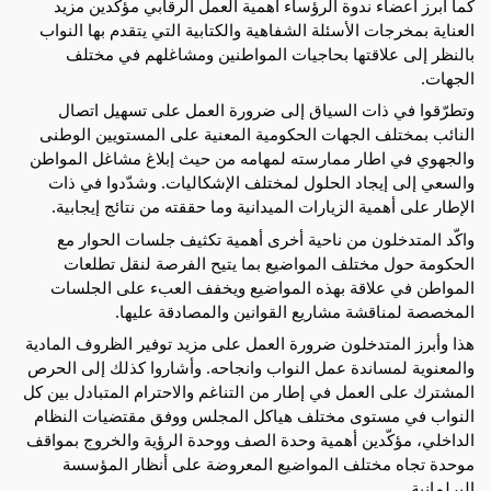
كما أبرز أعضاء ندوة الرؤساء أهمية العمل الرقابي مؤكدين مزيد
العناية بمخرجات الأسئلة الشفاهية والكتابية التي يتقدم بها النواب
بالنظر إلى علاقتها بحاجيات المواطنين ومشاغلهم في مختلف
الجهات.
وتطرّقوا في ذات السياق إلى ضرورة العمل على تسهيل اتصال
النائب بمختلف الجهات الحكومية المعنية على المستويين الوطنى
والجهوي في اطار ممارسته لمهامه من حيث إبلاغ مشاغل المواطن
والسعي إلى إيجاد الحلول لمختلف الإشكاليات. وشدّدوا في ذات
الإطار على أهمية الزيارات الميدانية وما حققته من نتائج إيجابية.
واكّد المتدخلون من ناحية أخرى أهمية تكثيف جلسات الحوار مع
الحكومة حول مختلف المواضيع بما يتيح الفرصة لنقل تطلعات
المواطن في علاقة بهذه المواضيع ويخفف العبء على الجلسات
المخصصة لمناقشة مشاريع القوانين والمصادقة عليها.
هذا وأبرز المتدخلون ضرورة العمل على مزيد توفير الظروف المادية
والمعنوية لمساندة عمل النواب وانجاحه. وأشاروا كذلك إلى الحرص
المشترك على العمل في إطار من التناغم والاحترام المتبادل بين كل
النواب في مستوى مختلف هياكل المجلس ووفق مقتضيات النظام
الداخلي، مؤكّدين أهمية وحدة الصف ووحدة الرؤية والخروج بمواقف
موحدة تجاه مختلف المواضيع المعروضة على أنظار المؤسسة
البرلمانية.