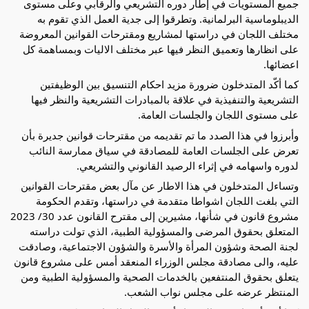
جميع المستويات في إطار دوره التشريعي والرقابي وعلى مستوى
الديبلوماسية البرلمانية. وتطرقوا إلى جدية العمل الذي تقوم به
مختلف اللجان في دراستها لمشاريع ومقترحات القوانين المعروضة
على انظارها وتعميق النظر فيها عبر مختلف الاليات وبمساهمة كل
اعضائها.
كما أكّد المتدخلون ضرورة مزيد احكام التنسيق بين الوظيفتين
التشريعية والتنفيذية في علاقة بالمبادرات التشريعية والنظر فيها
على مستوى اللجان والجلسات العامة.
وأبرزوا في هذا الصدد ما تم تقديمه من مقترحات قوانين جديرة بأن
تعرض على الجلسات العامة للمصادقة في سياق ممارسة النائب
لدوره واسهامه في إثراء الرصيد القانوني والتشريعي.
وتساءل المتدخلون في هذا الاطار عن مآل بعض مقترحات القوانين
التي بلغت اللجان اشواطا متقدمة في دراستها، وتقدم الحكومة
مشروع قانون في شأنها، مشيرين إلى مقترح القانون عدد 30/ 2023
المتعلق بحقوق المرضى والمسؤولية الطبية، الذي تولت دراسته
لجنة الصحة وشؤون المرأة والأسرة والشؤون الاجتماعية، وصادقت
عليه، والى مصادقة مجلس الوزراء المنعقد أمس على مشروع قانون
يتعلق بحقوق المنتفعين بالخدمات الصحية والمسؤولية الطبية ومن
المنتظر عرضه على مجلس نواب الشعب.