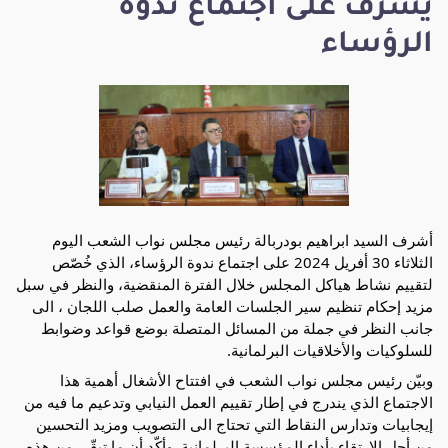
يشرف على اجتماع ندوة
الرؤساء
أشرف السيد ابراهيم بودربالة رئيس مجلس نواب الشعب اليوم
الثلاثاء 30 أفريل 2024 على اجتماع ندوة الرؤساء، الذي خُصّص
لتقييم نشاط هياكل المجلس خلال الفترة المنقضية، والنظر في سبل
مزيد إحكام تنظيم سير الجلسات العامة والعمل صلب اللجان ، الى
جانب النظر في جملة من المسائل المتصلة بوضع قواعد وضوابط
للسلوكيات والأخلاقيات البرلمانية.
وبيّن رئيس مجلس نواب الشعب في افتتاح الأشغال أهمية هذا
الاجتماع الذي يندرج في إطار تقييم العمل النيابي
وتدعيم ما فيه من
إيجابيات وتدارس النقاط التي تحتاج الى التصويب ومزيد التحسين
من أجل الارتقاء بأداء المؤسسة البرلمانية. وأكّد أن ما تبقّى من هذه