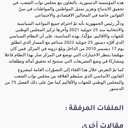
هذه المؤسسة الدستورية، بالتعاون مع مجلس نواب الشعب، في
تحقيق الاندماج وتعزيز تمثيل المواطنين والمواطنات في سنّ
القوانين خاصة في المجالين الاقتصادي والاجتماعي.
وذكّر
رئيس الجمهورية بأنه تمّ احترام جميع المواعيد السياسية
والانتخابية منذ 25 جويلية 2021 وآخرها تركيز المجلس الوطني
للجهات والأقاليم، مؤكّدا، بهذه المناسبة، على أن النظام السياسي
الذي أقرّه دستور 25 جويلية 2022 متناغم مع المسار الذي انطلق
يوم 17 ديسمبر 2010 من الداخل وبلغ ذروته في المركز. فمن كان
مهمّشا ينتظر الاختيارات التي توضع في المركز صار بهذا النظام فاعلا
ومشاركا في وضع التشريعات التي ستتيح له تحقيق آماله وتطلعاته.
كما تمّ التعرض خلال هذا اللقاء إلى التصوّرات العامة لمشروع
القانون الأساسي الذي سيُنظم العلاقة بين مجلس نواب الشعب
والمجلس الوطني للجهات والأقاليم كما نصّ على ذلك الفصل 75 من
الدستور
الملفات المرفقة :
مقالات أخرى