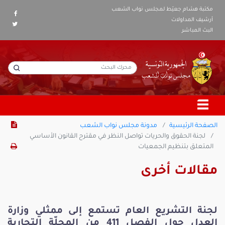
مكتبة هشام جعيّط لمجلس نواب الشعب
أرشيف المداولات
البث المباشر
الصفحة الرئيسية
مدونة مجلس نواب الشعب
لجنة الحقوق والحريات تواصل النظر في مقترح القانون الأساسي
المتعلق بتنظيم الجمعيات
مقالات أخرى
لجنة التشريع العام تستمع إلى ممثلي وزارة
العدل حول الفصل 411 من المجلّة التجارية