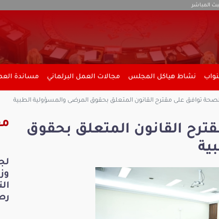
بث المباشر
نواب
نشاط هياكل المجلس
مجالات العمل البرلماني
مساندة العمل
لصحة توافق على مقترح القانون المتعلق بحقوق المرضى والمسؤولية الطبية
مق
قترح القانون المتعلق بحقوق
ية
لج
ال
رص