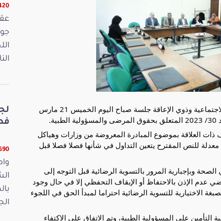
16420 
الل
الن
عقدت لجنة الصحة وشؤون المرأة والأسرة والشؤون الاجتماعية وذوي الإعاقة جلسة صباح اليوم الخميس 21 مارس
لج
فصو
اف ذات العلاقة بموضوع المبادرة المعروضة من وزارات وهياكل
معدلة للنص المقترح يتعين التداول في شأنها فصلا
فصلا قبل
11690 ق
واص
 الصحة وبإجبارية المرور بالتسوية الرضائية قبل التوجه إلى
الش
ضي عدم الإذن بالاحتفاظ أو الإيقاف التحفظي إلا في حال وجود
بال
بغة الاختيارية للتسوية الرضائية احتراما لمبدأ الحق في اللجوء
الجمعة 15
 التأمين على المسؤولية الطبية، وتم الاتفاق على الاكتفاء