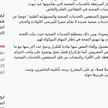
 المرتبطة بالخدمات الصحية التي يقدّمونها عند تبوث
سات الصحية في القطاعين العام والخاص.
ـ"حقوق المنتفعين بالخدمات الصحية والمسؤولية الطبية" عوضا عن
لج
دمات صحية عديدة لا تقدّم حصرا للمرضى كالولادة والختان
مش
اس
الخ
وضوحا، ومن ذلك مصطلح الخدمات الصحية حيث تبنّت اللجنة
 بها مهنيو الصحة في إطار المهام الموكولة لهم.
لفصول وإلغاء البعض منها تفاديا للتكرار ودمج عدد آخر منها مع ما
11139 قر
نص المعروض. كما تمّ إدراج فصل ينصّ بوضوح على واجب احترام
عقد
افظة على الأفراد والمعدات من قبل المنتفعين بالخدمات الصحية،
ا فصلا، ثم على المقترح برمته بأغلبية الحاضرين، وتمت
القانون
ي تقريرها حوله
لج
اس