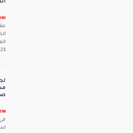
الت
5690 قر
عقد
الم
2023. وفي 
لج
صي
5298 قر
في 