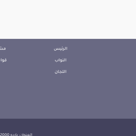
الرئيس
مشا
النواب
قوان
اللجان
العنوان: باردو 2000 الجمهورية التونسية | الهاتف: 000 157 71 (216) | الفاكس:608 514 71 (216) |