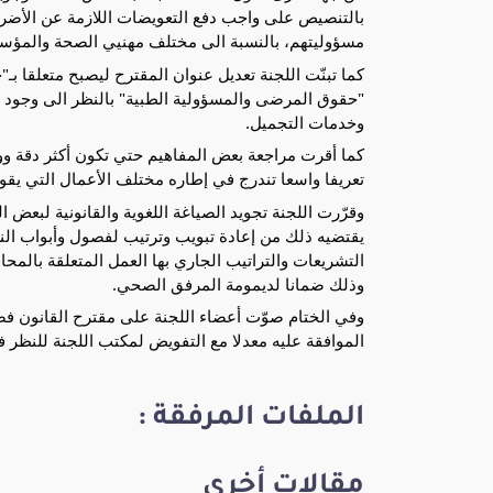
بالتنصيص على واجب دفع التعويضات اللازمة عن الأضرار
مسؤوليتهم، بالنسبة الى مختلف مهنيي الصحة والمؤس
كما تبنّت اللجنة تعديل عنوان المقترح ليصبح متعلقا ب
"حقوق المرضى والمسؤولية الطبية" بالنظر الى وجود خ
وخدمات التجميل.
كما أقرت مراجعة بعض المفاهيم حتي تكون أكثر دقة و
تعريفا واسعا تندرج في إطاره مختلف الأعمال التي يقوم
وقرّرت اللجنة تجويد الصياغة اللغوية والقانونية لبعض ا
يقتضيه ذلك من إعادة تبويب وترتيب لفصول وأبواب ال
التشريعات والتراتيب الجاري بها العمل المتعلقة بالمح
وذلك ضمانا لديمومة المرفق الصحي.
وفي الختام صوّت أعضاء اللجنة على مقترح القانون فصل
الموافقة عليه معدلا مع التفويض لمكتب اللجنة للنظر ف
الملفات المرفقة :
مقالات أخرى