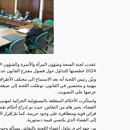
2024 خصّصتها للتداول حول فصول مقترح القانون عدد 30/ 2023 المتعلق بحقوق المرضى والمسؤولية الطبية.
وبيّن رئيس اللجنة أنه بعد الاستماع الى مختلف الأطر
مهنية و مختصين في القانون، توصّلت اللجنة إلى صيغة 
عرضها على التصويت.
واستأثرت الأحكام المتعلقة بالمسؤولية الجزائية لمهنيي
القضاء، بحيز هام من النقاش، حيث تم إدراج أحكام تقت
قرائن قوية ومتظافرة على وجود جريمة. كما تمّ إقرار الص
إلى القضاء الذي يكتسي قيمة دستورية.
من جهة اخرى تناول أعضاء اللجنة بالنقاش مسألة وجوبية