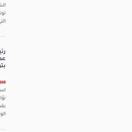
الش
تون
الت
رئ
عم
بت
6668 قر
است
بقص
الو