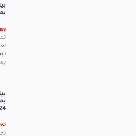
بي
بمنا
9873 قرا
لعي
الإ
يمث
بي
بم
24
8357 قرا