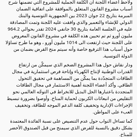
ولاحظ أعضاء اللجنة أن الكلفة الجملية للمشروع التي تضمنها شرح
أسباب مشروع القانون المتعلق بالموافقة على اتفاقية الضمان
المبرمة بتاريخ 22 جوان 2023 بين الجمهورية التونسية والبنك
الدولي للإنشاء والتعمير والذي وافقت عليه اللجنة وتمت المصادقة
عليه في الجلسة العامة بتاريخ 30 جانفي 2024 تقدر بحوالي 964.2
مليون أورو ثم تم تحيين هذه الكلفة في مشروع القانون المعروض
على اللجنة حيث ارتفعت الى 1014 مليون أورو ، وهو ما طرح تساؤلا
حول أسباب هذا الترفيع خاصة وأنه سيتم منح القرض بضمان من
الدولة التونسية.
ودار نقاش حول هذا المشروع الضخم الذي سيمكّن من ارتفاع
القدرات الوطنية لإنتاج الكهرباء وإتاحة فرص استثمارية في مجال
الطاقات المتجدّدة بما يمكّن من المساهمة في تحقيق التحول
الطاقي. وأكد أعضاء اللجنة أهمية الاستثمار في مجال الطاقات
المتجددة باعتبارها الحل البديل للانخراط في التوجّه العالمي نحو
التقليص من انبعاثات الكربون لحماية المناخ. وأوصوا بضرورة تبسيط
الإجراءات الإدارية وتخفيف كلفة الدعم الموجه للطاقة، وتخفيف
العبء على المواطن.
كما تساءل النواب حول عدم التنصيص على نسبة الفائدة المعتمدة
بشكل دقيق بالنسبة للقرض الذي سيمنح من قبل الصندوق الأخضر
للمناخ.