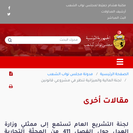
مكتبة هشام جعيّط لمجلس نواب الشعب
أرشيف المداولات
البث المباشر
الصفحة الرئيسية
مدونة مجلس نواب الشعب
لجنة المالية والميزانية تنظر في مشروعي قانونين
مقالات أخرى
لجنة التشريع العام تستمع إلى ممثلي وزارة
العدل حول الفصل 411 من المجلّة التجارية