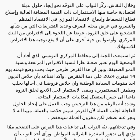
وخلال النقاش، ركّز النواب على التوجّه نحو إيجاد حلول بديلة
اقتصادية خاصة منها الاستثمارات ذات القيمة المضافة العالية وإصلاح
قطاع الفسفاط وإدماج الاقتصاد الموازي في الاقتصاد المنظم
والتسريع في عرض مجلة الصرف وعديد التشريعات التي من شأنها
التشجيع على خلق الثروة، عوضا عن اللجوء إلى الاقتراض من البنك
المركزي. وأوصوا من جهة أخرى على أن لا يقع توجيه هذا الاقتراض
للاستهلاك.
ثم استمعت اللجنة إلى محافظ المركزي التونسي الذي أفاد أن
الوضعية اليوم تعتبر صعبة نظرا لنسبة الاقتراض المرتفعة ونسبة
النمو الضعيفة، وبين ان هذا القرض ظرفي حيث يجب وضع قيمته يوم
14 فيفري 2024 على ذمة المُقرض . واكد اقتناعه بأن خلاص الديون
احد مقومات السيادة الوطنية وان خلاص قروضنا في آجالها يجلب
ويطمئن المستثمرين، ويبقى الاستثمار الحل الانجع لخلق الثروة.
داعيا الى حسن استغلال إمكانيات الاستثمار المتاحة.
وشدد أنه بالرغم من هذا الترخيص وجب العمل على إيجاد الحلول
العاجلة لجلب العملة لأن القرض سيتم خلاصه بالعملة، مبينا انه لا
ينجر عنه تضخم لكن مخزون العملة سينخفض.
وفي تدخلاتهم، نبّه النواب إلى تداعيات هذا القرض على التضخم ممّا
يؤدي إلى تدهور المقدرة الشرائية للمواطن. ورأى أحد النواب أن