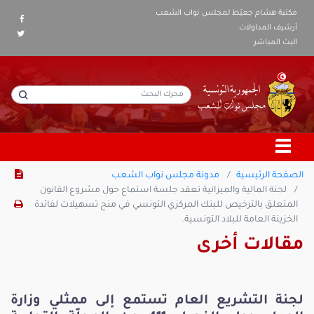
مكتبة هشام جعيّط لمجلس نواب الشعب
أرشيف المداولات
البث المباشر
الصفحة الرئيسية
مدونة مجلس نواب الشعب
لجنة المالية والميزانية تعقد جلسة استماع حول مشروع القانون
المتعلق بالترخيص للبنك المركزي التونسي في منح تسهيلات لفائدة
الخزينة العامة للبلاد التونسية.
مقالات أخرى
لجنة التشريع العام تستمع إلى ممثلي وزارة