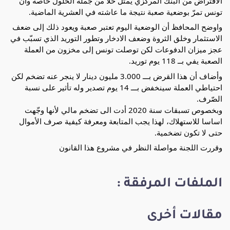
الاقتراض من البنك المركزي يمثل حلاّ من جملة الحلول خاصة وأن
تونس تمرّ بوضعية صعبة نتيجة ما عاشته في العشرية الماضية.
واوضح المحافظ أن الوضعية اليوم تعتبر صعبة ويعود ذلك إلى ضعف
الاستثمار وخلق الثروة وضعف الادخار وتطور التوريد الذي تسبّب في
عجز ميزان الدفوعات لكن توصلت تونس إلى مخزون من العملة
الصعبة يفي بــ 118 يوم توريد.
وأضاف أن هذا القرض بـــ 3.000 مليون دينار لا ينجر عنه تضخم لكن
احتياطي العملة سينخفض بـــ 14 يوم تصدير وله تأثير على نسبة
الصّرف.
وبخصوص تسبقات سنة 2020 أدت الى تضخم مالي لأنها وجّهت
اساسا للاستهلاك، لهذا يجب المتابعة ومعرفة كيفية صرف الأموال
حتى لا تكون تضخمية.
وقررت اللجنة مواصلة النظر في مشروع هذا القانون
الملفات المرفقة :
مقالات أخرى