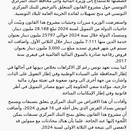
خصصتها للاستماع إلى وزيرة المالية والى محافظ البنك المركزي
التونسي حول مشروع القانون المتعلق بالترخيص للبنك المركزي
التونسي في منح تسهيلات لفائدة الخزينة العامة للبلاد التونسية.
واستعرضت الوزيرة مبررات وحيثيات مشروع هذا القانون وبيّنت أن
حاجيات الدولة من التمويل
لسنة 2024 تبلغ 28.188 مليون دينار،
وستسدّد الدولة خلال سنة 2024 حوالي 25797 مليون دينار بعنوان
خدمة الدين منها 7.111 مليون دينار خلال الثلاثي الأول. واضافت انه
سيتم في شهر فيفري تسديد مبلغ بـــ 3.000 مليون دينار بعنوان
قروض رقاعية صادرة بالسوق المالية العالمية في فيفري سنة
2017.
كما بينت تعهد تونس رغم كل الاكراهات بخلاص ديونها في آجالها في
إطار المحافظة على السيادة الوطنية وفي إطار التعويل على الذات.
واشارت من جهة أخرى الى وجود صعوبة في تعبئة موارد مالية
خارجية، مؤكدة سعي الحكومة إلى تنويع مصادر التمويل في أطر
قانونية وفي إطار الإمكانيات المتاحة.
وأفادت أن هذا الاقتراض من البنك المركزي يتعلق بتسبقات ويسمح
لتونس بسداد القرض الذي يحل أجله في 16 فيفري 2024، وأضافت
أن مشروع هذا القانون يتعلق بمنح البنك المركزي تسبقات يمكن
اللّجوء إليها عند الحاجة. علما بأن هناك محادثات مع ممولين قد
لاتفضي الى نتيجة في الثلاثة الاولى لسنة 2024.