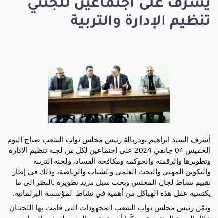
يشرف على اجتماعين للجنتي
تنظيم الإدارة والتربية
أشرف السيد ابراهيم بودربالة رئيس مجلس نواب الشعب صباح اليوم
الخميس 04 جانفي 2024 على اجتماعين لكل من لجنة تنظيم الادارة
وتطويرها والرقمنة والحوكمة ومكافحة الفساد، ولجنة التربية
والتكوين المهني والبحث العلمي والشباب والرياضة، وذلك في إطار
تقييم نشاط لجان المجلس وبحث سبل مزيد تطويره بالنظر الى ما
يكتسيه عمل هذه الهياكل من أهمية في نشاط المؤسسة البرلمانية.
وثمّن رئيس مجلس نواب الشعب المجهودات التي قامت بها
اللجنتان
خلال الدورة المنقضية، مؤكّدا أهمية تقييم المنجز لتدعيم الجوانب