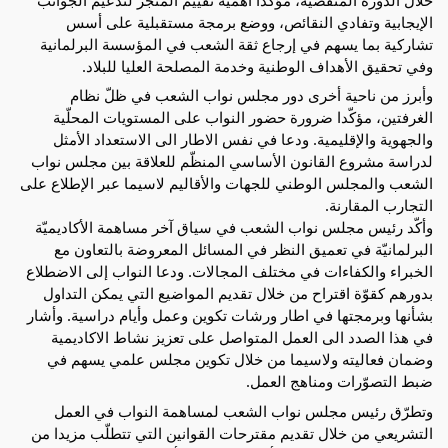
الإيجابية وتفادي النقائص، ووضع برمجة مستقبلية على أسس
تشاركية بما يسهم في إرجاع ثقة الشعب في المؤسسة البرلمانية
وفي تحقيق الأهداف الوطنية وخدمة المصلحة العليا للبلاد.
وأبرز من ناحية أخرى دور مجلس نواب الشعب في ظلّ نظام
الغرفتين، مؤكّدا ضرورة حضور النواب على المستويات المحلّية
والجهوية والإقليمية. ودعا في نفس الاطار الى الاستعداد الأمثل
لدراسة مشروع القانون الأساسي المنظّم للعلاقة بين مجلس نواب
الشعب والمجلس الوطني للجهات والأقاليم لاسيما عبر الإطلاع على
التجارب المقارنة.
وأكّد رئيس مجلس نواب الشعب في سياق آخر مساهمة الأكاديميّة
البرلمانيّة في تعميق النظر في المسائل المعروضة بالتعاون مع
الخبراء والكفاءات في مختلف المجالات. ودعا النواب إلى الاضطلاع
بدورهم كقوّة اقتراح من خلال تقديم المواضيع التي يمكن التداول
بشأنها وبرمجتها في اطار ورشات تكوين وعمل وأيام دراسية. وأشار
في هذا الصدد الى العمل المتواصل على تعزيز نشاط الاكاديمية
وضمان فعاليته ولاسيما من خلال تكوين مجلس علمي يسهم في
ضبط التصوّرات ومناهج العمل.
وتطرّق رئيس مجلس نواب الشعب لمساهمة النواب في العمل
التشريعي من خلال تقديم مقترحات القوانين التي تتطلّب مزيدا من