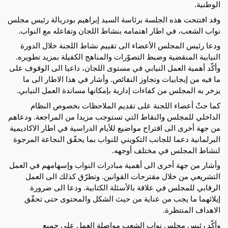
الوطنية.
وقد افتتحت هذه الجلسة برئاسة السيد إبراهيم بودربالة رئيس مجلس
نواب الشعب، في اطار اهتمامه بنشاط اللجان وتفاعله مع النواب.
ودعا
رئيس المجلس الأعضاء الى تقييم نشاط اللجنة خلال الدورة
النيابية المنقضية وضبط التصوّرات والمناهج الكفيلة بمزيد تطويره.
وأكّد أهمية العمل النيابي في مستوى اللجان، داعيا الى الوقوف على
ما فيه من إيجابيات وتجاوز النقائص. وأشار في هذا الاطار الى ما
يزخر به المجلس من كفاءات إدارية بإمكانها مساندة العمل النيابي.
كما حثّ أعضاء اللجنة على تقديم الملاحظات بخصوص النظام
الداخلي للمجلس والنقاط التي تستوجب مزيدا من المراجعة. ودعاهم
من جهة أخرى الى اقتراح مواضيع للأيام الدراسية في اطار الاكاديمية
البرلمانية دعما للجانب التكويني للنواب بما يحقّق النجاعة المرجوة
لنشاط المجلس في مختلف أوجهه.
وأشار من جهة أخرى الى أهمية مبادرات النواب وإسهامهم في العمل
التشريعي من خلال مقترحات القوانين. وتطرّق كذلك الى العمل
الرقابي للمجلس في علاقة بالأسئلة الكتابية. ودعا الى ضرورة
إيلائهما ما يجب من عناية من حيث الشكل والمحتوى حتى تحقّق
الاهداف المنتظرة.
وأكّد رئيس مجلس نواب الشعب مواصلة العمل على جميع