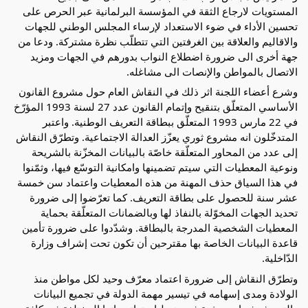
المستويات لارجاع الثقة في المؤسسة البرلمانية عبر الحرص على
تحسين الأداء في ضوء الاستعداد لإرساء المجلس الوطني للجهات
والاقاليم والعلاقة بين الغرفتين التي تتطلّب نظرة مشتركة. ودعا من
جهة أخرى الى ضرورة اضطلاع النواب بدورهم في الجهات ومزيد
الاتصال بالمواطن والإنصات الى مشاغله.
وشرع أعضاء اللجنة اثر ذلك في النقاش العام حول مشروع القانون
الأساسي المتعلّق بتنقيح وإتمام القانون عدد 27 لسنة 1993 المؤرّخ
في 22 مارس 1993 المتعلّق ببطاقة التعريف الوطنية. واعتبر
المتدخّلون انه مشروع ثوري يعزّز العدالة الاجتماعية. وتطرّق النقاش
إلى عدد من المحاور المتعلّقة خاصّة بالبيانات المخزّنة بالشريحة
ونوعية المعطيات التي سيتم تضمينها وامكانية التوسّع فيها، وثمّنوا
في هذا السياق حذف المهنة من هذه المعطيات واعتماد سن خمسة
عشر سنة للحصول على بطاقة التعريف. كما تعرّضوا إلى ضرورة
تحديد الجهات المخوّلة بالنفاذ لها وبالضمانات المتعلّقة بحماية
المعطيات الشخصية المدرجة بالبطاقة. وشدّدوا على ضرورة تأمين
قاعدة البيانات الخاصة بها مقترحين أن تكون تحت إشراف وزارة
الدّاخلية.
وتطرّق النقاش إلى ضرورة اعتماد معرّف وحيد لكل مواطن منذ
الولادة ومدى إسهامه في تيسير مهمة الدولة في تجميع البيانات