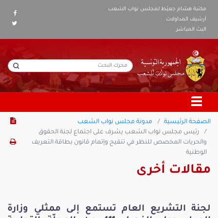
مكتبة هشام جعيّط لمجلس نواب الشعب
أرشيف المداولات
البث المباشر
الصفحة الرئيسية
مدونة مجلس نواب الشعب
رئيس مجلس نواب الشعب يشرف على اجتماع لجنة الحقوق
والحريات المخصص للنظر في تنقيح وإتمام قانون بطاقة التعريف
الوطنية
مقالات أخرى
لجنة التشريع العام تستمع إلى ممثلي وزارة