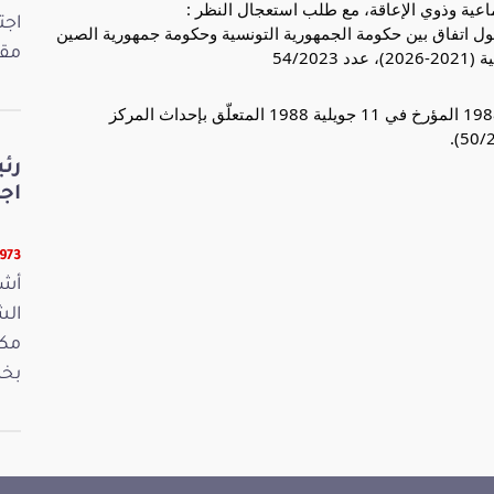
اعية وذوي الإعاقة، مع طلب استعجال النظر :
اجت
ل اتفاق بين حكومة الجمهورية التونسية وحكومة جمهورية الصين
مقت
54/2
مشروع قانون يتعلّق بتنقيح القانون عدد 83 لسنة 1988 المؤرخ في 11 جويلية 1988 المتعلّق بإحداث المركز
رئ
اج
13973 ق
أشر
مكت
بخص