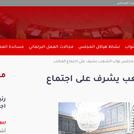
بث المباشر
نواب
نشاط هياكل المجلس
مجالات العمل البرلماني
مساندة العمل
جلس نواب الشعب يشرف على اجتماع المكتب
مق
 يشرف على اجتماع
رئ
اج
17847 ق
أشر