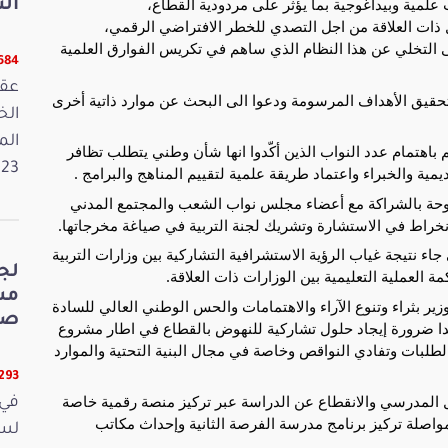
 علمية وبيداغوجية بما يؤثر على مردودية القطاع،
الت
ل ذات العلاقة من اجل التصدي للخطر الافتراضي الرقمي،
لى التخلي عن هذا النظام الذي ساهم في تكريس الفوارق العلمية
5684 قر
عقد
تحقيق الأهداف المرسومة ودعوا الى البحث عن موارد ذاتية أخرى
الم
باهتمام عدد النواب الذين أكّدوا انها شأن وطني يتطلب تظافر
2023. وفي 
ة والخبراء واعتماد طريقة علمية لتقييم المناهج والبرامج .
توحة بالشراكة مع أعضاء مجلس نواب الشعب والمجتمع المدني
نخراط في الاستشارة وتشريك لجنة التربية في صياغة مخرجاتها.
اء نتيجة غياب الرؤية الاستشرافية التشاركية بين وزارات التربية
لج
 العملية التعليمية بين الوزارات ذات العلاقة.
ر بثراء وتنوع الآراء والاهتمامات والحس الوطني العالي للسادة
صي
كدا ضرورة إيجاد حلول تشاركية للنهوض بالقطاع في اطار مشروع
لبات وتفادي النواقص وخاصة في مجال البنية التحتية والموارد
5293 قر
 المدرسي والانقطاع عن الدراسة عبر تركيز منصة رقمية خاصة
في 
ومواصلة تركيز برنامج مدرسة الفرصة الثانية وإحداث مكاتب