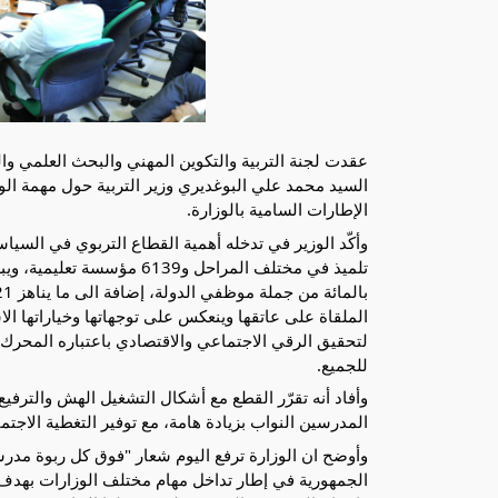
الإطارات السامية بالوزارة.
تلميذ في مختلف المراحل و6139 مؤسسة تعليمية، ويبلغ عدد الاعوان القارين لمهمة التربية
الملقاة على عاتقها وينعكس على توجهاتها وخياراتها ال
لتحقيق الرقي الاجتماعي والاقتصادي باعتباره المحرك 
للجميع.
وأفاد أنه تقرّر القطع مع أشكال التشغيل الهش والترفي
المدرسين النواب بزيادة هامة، مع توفير التغطية الاجتم
وأوضح ان الوزارة ترفع اليوم شعار "فوق كل ربوة مدرس
الجمهورية في إطار تداخل مهام مختلف الوزارات بهدف ضم