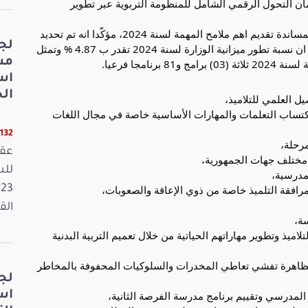
ن التحول الرقمي الشامل للمنظومة التربوية عبر تطوير
ثم تولى الكاتب العام للوزارة ورئيس برنامج القيادة والمساندة تقديم اهم ملامح المهمة لسنة 2024، مؤكّدا انه تم تحديد
لج
الأولويات و المحاور الاستراتيجية لمهمة التربية موضحا ان نسبة تطور ميزانية الوزارة لسنة 2024 تقدر ب 4.87 % وتمثل
مش
اس
الخ
 العلمي للتلاميذ،
 اكتساب التعلمات والمهارات الأساسية خاصة في مجال اللغات
11132 قر
مرحلة،
عقد
ن مختلف جهات الجمهورية،
لمدرسية،
مرافقة التلميذ خاصة من ذوي الإعاقة والصعوبات،
القانون
ة،
ميذ وتطوير مهاراتهم الحياتية من خلال تعميم التربية البدنية
 لظاهرة تفشي تعاطي المخدرات والسلوكيات المحفوفة بالمخاطر
لج
 المدرسي وتقييم برنامج مدرسة الفرصة الثانية،
اس