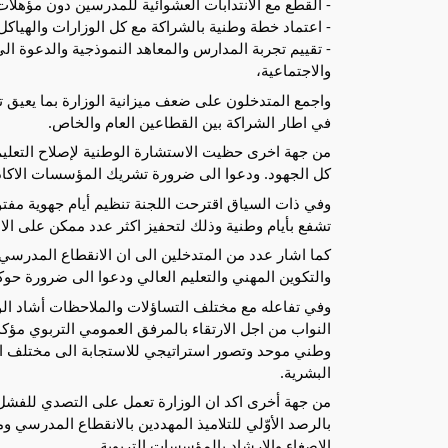
- القطع مع الانتدابات العشوائية للمدرسين دون مؤهلات
- اعتماد خطة وطنية بالشراكة مع كل الوزارات والهياك
- تقييم تجربة المدارس والمعاهد النموذجية والدعوة ا
والاجتماعية،
واجمع المتدخلون على ضعف ميزانية الوزارة بما يعيق 
في اطار الشراكة بين القطاعين العام والخاص.
من جهة اخرى حظيت الاستشارة الوطنية لإصلاح التعليم 
كل الجهود. ودعوا الى ضرورة تشريك المؤسسات الاكاديمي
وفي ذات السياق اقترحت اللجنة تنظيم أيام جهوية مف
تشفع بأيام وطنية وذلك لتحفيز اكثر عدد ممكن على الا
كما اشار عدد من المتدخلين الى ان الانقطاع المدرسي ج
والتكوين المهني والتعليم العالي ودعوا الى ضرورة حوكمة
وفي تفاعله مع مختلف التساؤلات والملاحظات أشاد الوزي
النواب من اجل الارتقاء بالمرفق العمومي التربوي مؤ
وطني موحد وتصور استراتيجي للاستجابة الى مختلف الط
البشرية.
من جهة أخرى اكد ان الوزارة تعمل على التصدي للفشل
بالرصد الأوّلي للتلاميذ المهددين بالانقطاع المدرسي 
الإصغاء والإرشاد بالمؤسسات التربوية.