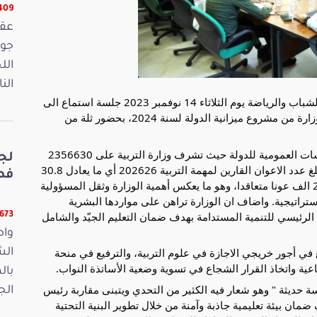
16409 
الل
الن
عقدت لجنة التربية والتكوين المهني والبحث العلمي والشباب والرياضة يوم الثلاثاء 14 نوفمبر 2023 جلسة استماع الى
السيد محمد علي البوغديري وزير التربية حول مهمة الوزارة من مشروع ميزانية الدولة لسنة 2024، بحضور ثلة من
وأكّد الوزير في تدخله أهمية القطاع التربوي في السياسات العمومية للدولة حيث تشرف وزارة التربية على 2356630
لج
202626 أي ما يعادل 30.8
فصو
بالمائة من جملة موظفي الدولة، إضافة الى ما يناهز 21 الف عونا متعاقدا، وهو ما يعكس أهمية الوزارة وثقل المسؤولية
استراتيجية. واضاف ان الوزارة تراهن على مواردها البشرية
الرئيسي للتنمية المستدامة بهدف ضمان التعليم الجيّد والشامل
11673 ق
واص
ع في أجور خريجي الاجازة في علوم التربية، والترفيع في منحة
الش
اعية واتخاذ القرار الشجاع في تسوية وضعية الأساتذة النواب.
بال
ة حديثة " وهو شعار فيه الكثير من التحدي ويتبنى مقاربة رئيس
الجمعة 15
ان بيئة تعليمية جاذبة وآمنة من خلال تطوير البنية التحتية