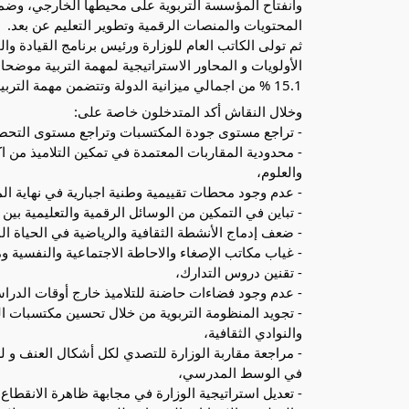
وانفتاح المؤسسة التربوية على محيطها الخارجي، وضما
المحتويات والمنصات الرقمية وتطوير التعليم عن بعد.
15.1 % من اجمالي ميزانية الدولة وتتضمن مهمة التربية لسنة 2024 ثلاثة (03) برامج و81 برنامجا فرعيا.
وخلال النقاش أكد المتدخلون خاصة على:
- تراجع مستوى جودة المكتسبات وتراجع مستوى التحصيل
- محدودية المقاربات المعتمدة في تمكين التلاميذ من
والعلوم،
- عدم وجود محطات تقييمية وطنية اجبارية في نهاية ال
- تباين في التمكين من الوسائل الرقمية والتعليمية بي
- ضعف إدماج الأنشطة الثقافية والرياضية في الحياة ا
- غياب مكاتب الإصغاء والاحاطة الاجتماعية والنفسية و
- تقنين دروس التدارك،
- عدم وجود فضاءات حاضنة للتلاميذ خارج أوقات الدراس
- تجويد المنظومة التربوية من خلال تحسين مكتسبات التلا
والنوادي الثقافية،
- مراجعة مقاربة الوزارة للتصدي لكل أشكال العنف و
في الوسط المدرسي،
- تعديل استراتيجية الوزارة في مجابهة ظاهرة الانقطاع