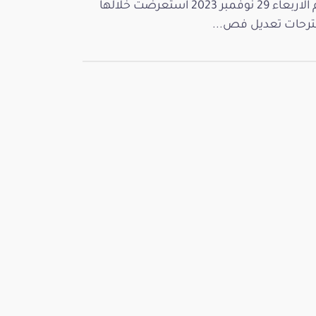
يوم الاربعاء 29 نوفمبر 2023 استعرضت خلالها
رحات تعديل فص...