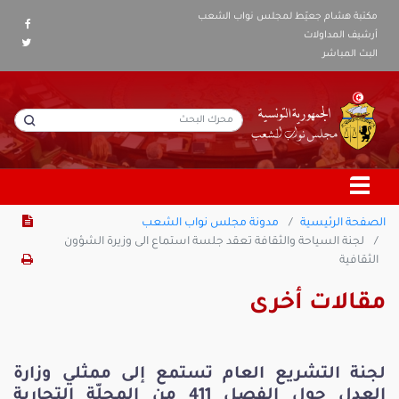
مكتبة هشام جعيّط لمجلس نواب الشعب
أرشيف المداولات
البث المباشر
الصفحة الرئيسية
مدونة مجلس نواب الشعب
لجنة السياحة والثقافة تعقد جلسة استماع الى وزيرة الشؤون
الثقافية
مقالات أخرى
لجنة التشريع العام تستمع إلى ممثلي وزارة
العدل حول الفصل 411 من المجلّة التجارية