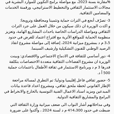
%مقارنة بسنة 2023، مع مواصلة برامج التكوين للموارد البشرية في
مجالات الاستثمار الثقافي والتخطيط الاستراتيجي، ورقمنة الخدمات
والمضامين الثقافية.
3- تصرّف أنجع في التراث حماية وتثمينا ومحافظة وترويجا:
و اكدت الوزيرة ان ذلك سيكون من خلال العمل على جرد التراث
الثقافي ومواصلة الدراسات الخاصة باحداث المشاريع الهامة، وتعزيز
منظومة الحماية للمواقع الأثرية مع اقتراح اعتماد للغرض في حدود
3،5 م د بمشروع ميزانية 2024، إضافة إلى مواصلة مشروع انقاذ
الرصيد الوطني للفنون التشكيلية وارشيف السينما.
4- دور أساسي للثقافة في الادماج الاجتماعي والاقتصادي: وبينت
الوزيرة ان مشروع الفضاءات الثقافية متعددة الاختصاصات بتكلفة
قدرها 3 م د وبرنامج الاستثمار في ثقافة الأطفال باعتمادات جملية
500 أ د.
5- حضور ثقافي فاعل إقليميا ودوليا: تم التطرق لمسالة مراجعة
الإطار القانوني لخطة ملحق ثقافي، ومشروع اعداد قاعدة بيانات
المبدعين ومزيد اسناد الاعمال الفنية التونسية بالخارج والانخراط في
البرامج والمشاريع الثقافية الدولية.
وفي مداخلاتهم أشار النواب الى ضعف ميزانية وزارة الثقافة التي
ضبطت في حدود 414،300 م د لسنة 2024 ، وأكدوا على ضرورة