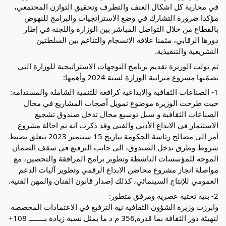
في محاربة كل اشكال العنف والتطرف وتحقيق التوازن المجتمعي،
مؤكدا ضرورة التشارك في وضع الاستراتجيات والبرامج للنهوض
بالقطاع من خلال التواصل المباشر بين الوزارة واللجنة في إطار
دورها الرقابي، مثمنا علاقة الانسجام والتناغم بين السلطتين
التشريعية والتنفيذية.
ثم تولت الوزيرة تقديم برنامج التوجهات الاستراتيجية للوزارة التي
تضمّنها مشروع ميزانية الوزارة لسنة 2024 وأهمها:
1- الصناعات الثقافية والابداعية كرافعة للتنمية الشاملة والمستدامة:
حيث طرحت الوزيرة موضوع تمويل أصحاب المشاريع في مجال
الصناعات الثقافية و سبل توسيع مجال تدخل صندوق تشجيع
الاستثمار في الابداع الأدبي والفني وقد ذكرت انه تم احالة مشروع
أمر الى مصالح رئاسة الحكومة بتاريخ 15 سبتمبر 2023 يتعلق بضبط
شروط وطرق تدخل الصندوق، الى جانب الترفيع في سقف الضمان
الموجه للمؤسسات الناشطة وتطوير برامج المرافقة والتحصين، مع
مواصلة انجاز مشروع محاضن الابداع الرقمي وتطوير آليات الدعم
العمومي للإنتاج السينمائي، كذلك إصدار قانون الفنان والمهن الفنية.
2- بنية تحتية عصرية ومرفق متطور:
وابرزت وزيرة الشؤون الثقافية نية الترفيع في الاعتمادات المخصصة
لتهيئة دور الثقافة بما قدره,356 م د ما يمثل نسبة زيادة بــــــــ 108+