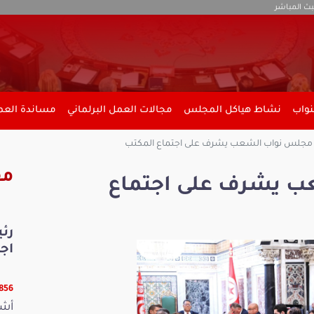
بث المباشر
نواب
نشاط هياكل المجلس
مجالات العمل البرلماني
مساندة العمل
جلس نواب الشعب يشرف على اجتماع المكتب
مق
 يشرف على اجتماع
رئ
اج
17856 ق
أشر