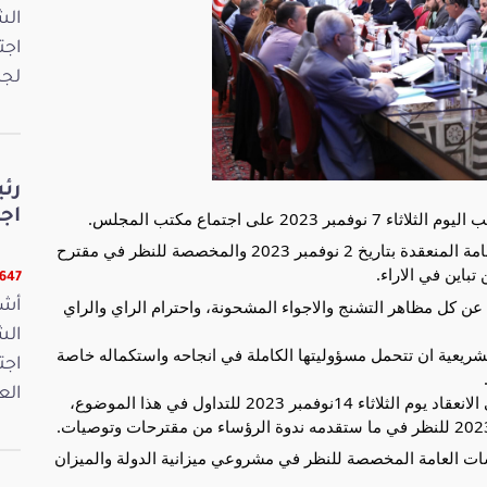
اجت
لجن
رئ
اج
لى اجتماع مكتب المجلس.
واستهل المكتب اشغاله بالنظر في تداعيات الجلسة العامة المنعقدة بتاريخ 2 نوفمبر 2023 والمخصصة للنظر في مقترح
تباين في الاراء.
16647 ق
عن كل مظاهر التشنج والاجواء المشحونة، واحترام الراي والراي
أشر
تشريعية ان تتحمل مسؤوليتها الكاملة في انجاحه واستكماله خاصة
اجت
الع
وقرر المكتب باجماع الحاضرين دعوة ندوة الرؤساء الى الانعقاد يوم الثلاثاء 14نوفمبر 2023 للتداول في هذا الموضوع،
ت العامة المخصصة للنظر في مشروعي ميزانية الدولة والميزان