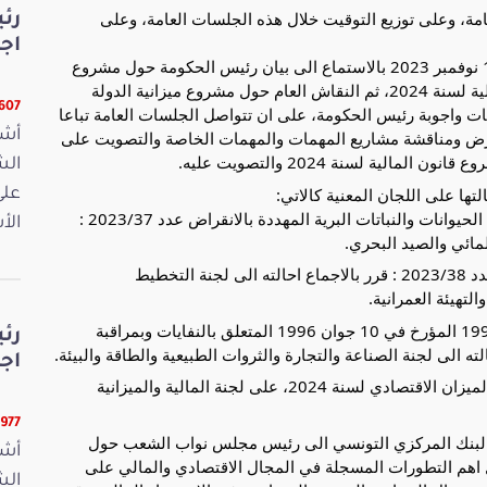
ة، وعلى توزيع التوقيت خلال هذه الجلسات العامة، وعلى
رئ
اج
ومن المنتظر ان تنطلق الجلسات العامة يوم الجمعة 17 نوفمبر 2023 بالاستماع الى بيان رئيس الحكومة حول مشروع
ميزانية الدولة والميزان الاقتصادي ومشروع قانون المالية لسنة 2024، ثم النقاش العام حول مشروع ميزانية الدولة
16607 ق
 يليه الاستماع الى بيانات واجوبة رئيس الحكومة، على ان تتواصل الجلسات العامة تباعا
أشر
لال الأيام الموالية لعرض ومناقشة مشاريع المهمات والمهمات الخاصة والتصويت على
لية لسنة 2024 والتصويت عليه.
تها على اللجان المعنية كالاتي:
على
مشروع قانون يتعلق بتنظيم التجارة الدولية باصناف الحيوانات والنباتات البرية المهددة بالانقراض عدد 2023/37 :
الأ
لمائي والصيد البحري.
مشروع قانون يتعلق بالبنايات المتداعية للسقوط. عدد 2023/38 : قرر بالاجماع احالته الى لجنة التخطيط
التهيئة العمرانية.
مشروع قانون يتعلق بتنقيح القانون عدد 41 لسنة 1996 المؤرخ في 10 جوان 1996 المتعلق بالنفايات وبمراقبة
رئ
اج
كما قرر المكتب من جهة اخرى بالاجماع احالة مشروع الميزان الاقتصادي لسنة 2024، على لجنة المالية والميزانية
15977 ق
لبنك المركزي التونسي الى رئيس مجلس نواب الشعب حول
أشر
202 الذي يتناول بالتحليل اهم التطورات المسجلة في المجال الاقتصادي والمالي على