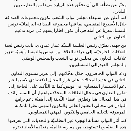
وعبّر عن تطلّعه الى أن تحقّق هذه الزيارة مزيدا من التقارب بين
البلدين.
كما أعلن عن استيفاء مجلس نواب الشعب تكوين مجموعات الصداقة
خلال الأسبوع المنقضي، بما فيها مجموعة الصداقة البرلمانيّة تونس
النمسا، معربا عن أمله في أن تكون اطارا يسهم في مزيد تدعيم
التعاون بين الثنائي.
من جهته، تطرّق رئيس الجلسة السيّد عمار عيدودي، نائب رئيس لجنة
العلاقات الخارجيّة، إلى عراقة العلاقة بين تونس والنمسا وأهميّة تعزيز
علاقات التعاون بين مجلس نواب الشعب والمجلس الوطني
والمجلس الفيدرالي النمساويين.
ودعا النواب الحاضرون، خلال تدخّلاتهم، إلى تعزيز مستوى التعاون
الثنائي في عديد المجالات على غرار المجال الاقتصادي لاسيما عبر
دعم الاستثمار النمساوي في تونس.كما تمّ التّأكيد على الحاجة إلى
تطوير التعاون في مجال الطاقات المتجدّدة باعتبار أن النمسا رائدة
في هذا المجال. هذا وتطرّق أعضاء اللّجنة إلى أهميّة دعم برامج
التبادل في مجالي التعليم العالي والتكوين المهني نظرا للمكانة
المرموقة للتعليم الجامعي والتكوين المهني النمساويين.
كما أثار النواب مسألة الهجرة غير النظاميّة والتحديات التي تفرضها
هذه القضيّة وما تستوجبه من مقاربة عالميّة متعدّدة الأبعاد تحترم