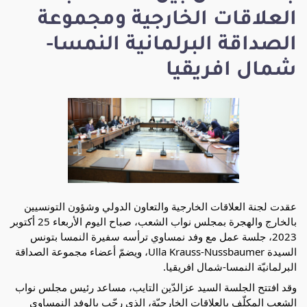
العلاقات الخارجية ومجموعة
الصداقة البرلمانية النمسا-
شمال افريقيا
عقدت لجنة العلاقات الخارجية والتعاون الدولي وشؤون التونسيين
بالخارج والهجرة بمجلس نواب الشعب، صباح اليوم الأربعاء 25 أكتوبر
2023، جلسة عمل مع وفد نمساوي ترأسه سفيرة النمسا بتونس
السيدة Ulla Krauss-Nussbaumer، ويضمّ أعضاء مجموعة الصداقة
البرلمانيّة النمسا-شمال افريقيا.
وقد افتتح الجلسة السيد عزالدّين التايب، مساعد رئيس مجلس نواب
الشعب المكلّف بالعلاقات الخارجيّة، الذي رحّب بالوفد النمساوي