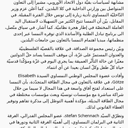
مشابهة لسياسات بقيّة دول الاتحاد الأوروبي، مشيرا إلى التعاون
المتواصل بين وزارتي الداخلية في كلا البلدين، كما أعلن عزم وزير
الدّاخليّة النمساوي تأدية زيارة إلى تونس خلال الفترة المقبلة. في
المقابل، بيّن أن النمسا تتيح الكثير من التسهيلات لاستقبال اليد
العاملة المختصّة في إطار هجرة نظاميّة. كما أشار، في سياق متّصل،
الى برنامج تبادل الطلبة والأساتذة الذي توفره النمسا عبر إحدى
منظماتها، مبديا اهتمام النمسا بالتعاون بين جامعات البلدين.
وبيّن رئيس مجموعة الصداقة، في علاقة بالقضيّة الفلسطينيّة
والعدوان المستمرّ على غزّة، أن موقف النمسا يساند حلّ الدولتين
معبّرا عن حالة التأثّر العميقة بما يجري اليوم في غزّة ومؤكّدا قدسيّة
حياة كلّ طفل وكلّ انسان بعيدا عن أي انتماء.
وأفادت عضوة المجلس الوطني النمساوي السيدة Elisabeth
Götze، في علاقة بالتعاون في مجال الطاقة المتجدّدة، بأن النمسا
على استعداد لفتح آفاق واسعة في هذا المجال لا سيما من خلال
شراكة مباشرة مع مؤسسات تونسيّة وبعث مؤسسات مختلطة في
مجال الطاقة البديلة، مؤكدة أهمية التوصّل إلى مذكرة تفاهم وتوفير
الغطاء القانوني لذلك.
وتطرّق السيّد stefan Schennach، عضو المجلس الفدرالي، الغرفة
الثانية في البرلمان النمساوي، إلى أهميّة الغرفة الثانية ودورها في
دعم الديمقراطيّة. كما عبّر عن ترحاب النمسا بالعمال المكوّنين