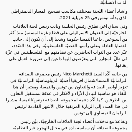
الذات الانسانيّة.
واشاد أعضاء اللجنة بمختلف مكاسب تصحيح المسار الديمقراطي
الذي بدأته تونس في 25 جويلية 2021.
وفي سياق آخر، تطرّق رئيس الجلسة ونائب رئيس لجنة العلاقات
الخارجيّة إلى العدوان الاسرائيلي على قطاع غزة المستمرّ منذ أكثر
من أسبوعين، داعيا النمسا حكومة وشعبا إلى أن تكون إلى جانب
القضايا العادلة وعلى رأسها القضيّة الفلسطينيّة. وفي هذا الصّدد،
عبّر عدد من النواب الحاضرين عن تضامنهم مع الفلسطينيين في غزّة
في ظلّ المجازر التي يتعرّضون إليها داعين إلى ضرورة العمل على
إيقافها.
من جانبه أكّد السيد Nico Marchetti رئيس مجموعة الصداقة
البرلمانيّة النمسا/شمال افريقيا أهميّة الديبلوماسيّة البرلمانيّة في
تعزيز أواصر الصداقة والتعاون بين تونس والنمسا، ومعتبرا أن هذا
اللّقاء هو مناسبة لتبادل الآراء والأفكار في علاقة بمستقبل التعاون
بين الطرفين. كما أكّد دعمه لمجموعة الصداقة تونس/النمسا، مشيرا
في هذا الصدد إلى الزيارة المرتقبة خلال الأشهر القادمة لرئيس
البرلمان النمساوي إلى تونس.
وتفاعلا مع تدخلات أعضاء لجنة العلاقات الخارجيّة، بيّن رئيس
مجموعة الصداقة أن سياسة بلده في مجال الهجرة غير النظاميّة