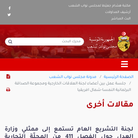
مكتبة هشام جعيّط لمجلس نواب الشعب
أرشيف المداولات
البث المباشر
الصفحة الرئيسية
مدونة مجلس نواب الشعب
جلسة عمل بين أعضاء لجنة العلاقات الخارجية ومجموعة الصداقة
البرلمانية النمسا-شمال افريقيا
مقالات أخرى
لجنة التشريع العام تستمع إلى ممثلي وزارة
العدل حول الفصل 411 من المجلّة التجارية