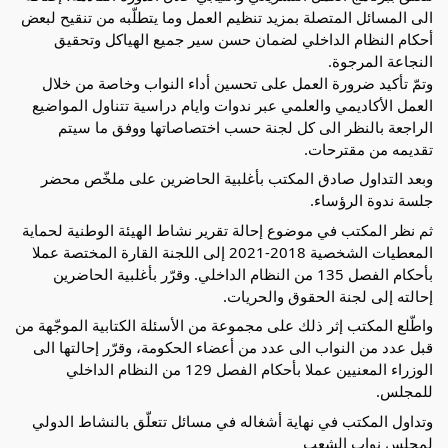
الى المسائل المتصلة بمزيد تنظيم العمل وما يتطلّبه من تنقيح لبعض
أحكام النظام الداخلي لضمان حسن سير جميع الهياكل وتحقيق
النجاعة المرجوة.
وتمّ تأكيد ضرورة العمل على تحسين أداء النواب وخاصة من خلال
العمل الأكاديمي والعلمي عبر ندوات وايام دراسية تتناول المواضيع
الراجعة بالنظر الى كل لجنة حسب اختصاصاتها ووفق ما سيتم
تقديمه من مقترحات.
وبعد التداول صادق المكتب بأغلبية الحاضرين على ملخّص محضر
جلسة ندوة الرؤساء.
ثم نظر المكتب في موضوع إحالة تقرير نشاط الهيئة الوطنية لحماية
المعطيات الشخصية 2018-2021 إلى اللجنة القارة المختصة عملا
بأحكام الفصل 135 من النظام الداخلي. وقرّر بأغلبية الحاضرين
إحالته إلى لجنة الحقوق والحريات.
واطّلع المكتب إثر ذلك على مجموعة من الأسئلة الكتابية الموجّهة من
قبل عدد من النواب الى عدد من أعضاء الحكومة، وقرّر إحالتها الى
الوزراء المعنيين عملا بأحكام الفصل 129 من النظام الداخلي
للمجلس.
وتداول المكتب في نهاية أشغاله في مسائل تتعلّق بالنشاط الدولي
لمجلس نواب الشعب