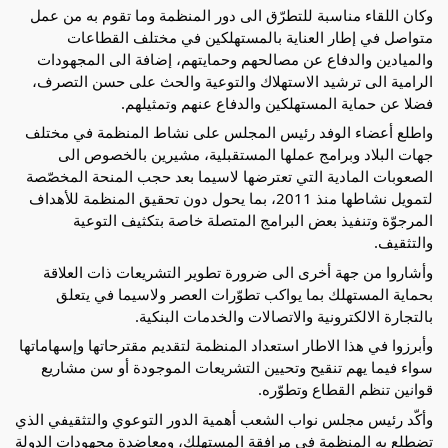
وكان اللقاء مناسبة للتطرّق الى دور المنظمة وما تقوم به من عمل
متواصل في إطار العناية
بالمستهلكين في مختلف القطاعات
والميادين والدفاع عن مصالحهم وحمايتهم، إضافة الى المجهودات
الرامية الى ترشيد الاستهلاك والتوعية والحث على حسن التصرف،
فضلا عن حماية المستهلكين والدفاع عنهم وتمثيلهم.
واطلع أعضاء الوفد رئيس المجلس على نشاط المنظمة في مختلف
جهات البلاد وبرامج عملها المستقبلية، مشيرين بالخصوص الى
الصعوبات المادية التي تعترضها لاسيما بعد حجب المنحة المخصّصة
لتمويل نشاطها منذ 2011، بما يحول دون تحقيق المنظمة للأهداف
المرجوّة وتنفيذ بعض البرامج المتصلة خاصة بتكثيف التوعية
والتثقيف.
وأشاروا من جهة أخرى الى ضرورة تطوير التشريعات ذات العلاقة
بحماية المستهلك بما يواكب تطوّرات العصر ولاسيما في يتعلق
بالتجارة الالكترونية والاتصالات والخدمات البنكية.
وأبرزوا في هذا الاطار استعداد المنظمة لتقديم مقترحاتها وإسهاماتها
سواء فيما يهم تنقيح وتحيين التشريعات الموجودة أو سن مشاريع
قوانين تنظم القطاع وتطوّره.
وأكّد رئيس مجلس نواب الشعب أهمية الدور التوعوي والتثقيفي الذي
تضطلع به المنظمة في مرافقة المستهلك، ومعاضدة مجهودات الدولة