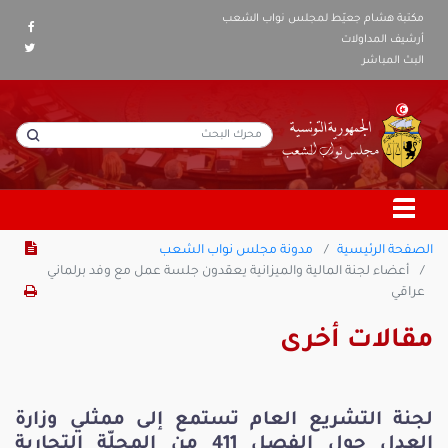
مكتبة هشام جعيّط لمجلس نواب الشعب
أرشيف المداولات
البث المباشر
الصفحة الرئيسية
مدونة مجلس نواب الشعب
أعضاء لجنة المالية والميزانية يعقدون جلسة عمل مع وفد برلماني
عراقي
مقالات أخرى
لجنة التشريع العام تستمع إلى ممثلي وزارة
العدل حول الفصل 411 من المجلّة التجارية