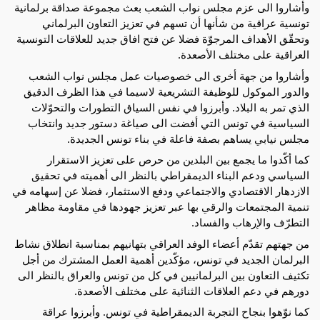
وأشاروا الى عزم مجلس نواب الشعب بعث مجموعة صداقة برلمانية
تونسية عراقية من شأنها أن تسهم في تعزيز التعاون البرلماني
وتحقّق الأهداف المرجوّة فضلا عن فتح افاق جديد للعلاقات التونسية
العراقية على مختلف الأصعدة.
وأشاروا من جهة أخرى الى خصوصيات عمل مجلس نواب الشعب
والدور الموكول للوظيفة التشريعية لاسيما في هذا الظرف الدقيق
الذي تمر به البلاد. وأبرزوا في نفس السياق التطورات والتحوّلات
السياسية في تونس التي أفضت الى صياغة دستور جديد وانتخاب
مجلس نيابي يساهم بصفة فاعلة في بناء تونس الجديدة.
كما أكّدوا ما يجمع بين البلدين من حرص على تعزيز الاستقرار
السياسي ودعم البناء الديمقراطي بالنظر الى أهميته في تحقيق
الازدهار الاقتصادي والاجتماعي ودفع الاستثمار، فضلا عن إسهامه في
تنمية المجتمعات والرقي بها عبر تعزيز جهودها في مقاومة مظاهر
التطرّف والإرهاب والفساد.
من جهتهم تقدّم أعضاء الوفد العراقي بتهانيهم بمناسبة انطلاق نشاط
البرلمان الجديد في تونس، مؤكّدين أهمية العمل المشترك من أجل
تكثيف التعاون بين البرلمانيين في كل من تونس والعراق بالنظر الى
دورهم في دعم العلاقات الثنائية على مختلف الأصعدة.
كما نوّهوا بنجاح التجربة الديمقراطية في تونس. وأبرزوا عراقة