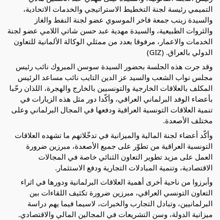
التميمي رئيسة لجنة التخطيط الاستراتيجي والخدمات الاتحادية،
والسيدة زينب جمعة فاخر الموسوي عضو لجنة النفط والغاز
والثروات الطبيعية، والسيدة مهدية عبد حسن شاتي اللامي عضو لجنة
الخدمات والاعمار، مرفوقا بعدد من ممثلي الوكالة الألمانية للتعاون
الدولي بالعراق. (GIZ)
وقد جرت هذه الجلسة بحضور السيدة سوسن المبروك نائب رئيس
مجلس نواب الشعب والسيد عز الدين التايب نائب مساعد الرئيس
المكلف بالعلاقات الخارجية والتونسيين بالخارج والهجرة، اللذان رحّبا
بأعضاء الوفد البرلماني العراقي، وأكّدا دور مثل هذه الزيارات في
تنمية العلاقات التونسية العراقية ودفعها في المجال البرلماني وعلى
مختلف الأصعدة.
وأكّد أعضاء لجنة المالية والميزانية في تدخّلاتهم ما تشهده العلاقات
التونسية العراقية من تطوّر على جميع الأصعدة، مبرزين ضرورة
العمل على مزيد تطوير التعاون الثنائي خاصة في المجالات
الاقتصادية، وتنمية المبادلات التجارية ودفع الاستثمار.
وأبرزوا من ناحية أخرى أهمية العلاقات البرلمانية ودورها في اثراء
التعاون التونسي العراقي، مبرزين ضرورة تكثيف اللقاءات بين
البرلمانيين، وتبادل التجارب والخبرات، لاسيما فيما يهم دراسة
ميزانية الدولة، وسن التشريعات في المجالين المالي والاقتصادي.