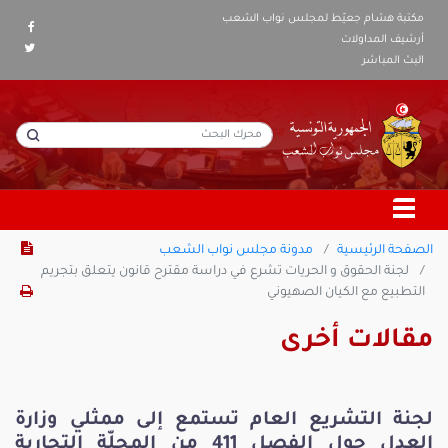
مكتبة هشام جعيّط لمجلس نواب الشعب
أرشيف المداولات
البث المباشر
الصفحة الرئيسية
مدونة مجلس نواب الشعب
لجنة الحقوق و الحريات تشرع في دراسة مقترح قانون يتعلق بتجريم
التطبيع مع الكيان الصهيوني
مقالات أخرى
لجنة التشريع العام تستمع إلى ممثلي وزارة
العدل حول الفصل 411 من المجلّة التجارية