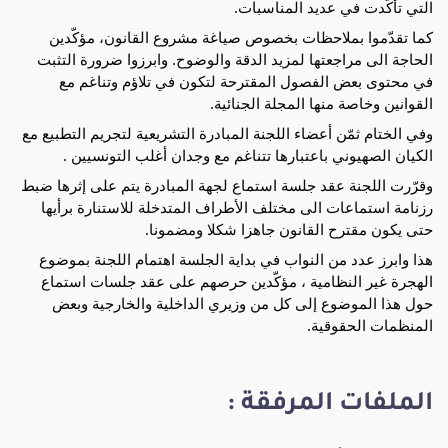
التي تأكّدت في عديد المناسبات.
كما تقدّموا بملاحظات بخصوص صياغة مشروع القانون، مؤكّدين
الحاجة الى مراجعتها لمزيد الدقة والوضوح. وابرزوا ضرورة التثبت
في محتوى بعض الفصول المقترحة لتكون في تلاؤم وتناغم مع
القوانين وخاصة منها المجلة الجنائية.
وفي الختام ثمّن أعضاء اللجنة المبادرة التشريعية لتجريم التطبيع مع
الكيان الصهيوني باعتبارها تتناغم مع وجدان أغلب التونسيين .
وقرّرت اللجنة عقد جلسة استماع لجهة المبادرة يتم على إثرها ضبط
رزنامة استماعات الى مختلف الأطراف المتدخلة للاستنارة برأيها
حتى يكون مقترح القانون جاهزا شكلا ومضمونا.
هذا وابرز عدد من النواب في بداية الجلسة اهتمام اللجنة بموضوع
الهجرة غير النظامية ، مؤكّدين حرصهم على عقد جلسات استماع
حول هذا الموضوع إلى كل من وزيري الداخلية والخارجية وبعض
المنظمات الحقوقية.
الملفات المرفقة :