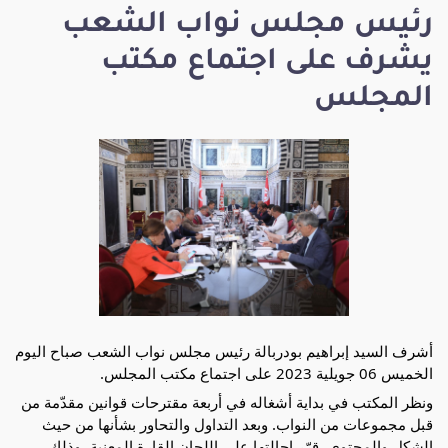
رئيس مجلس نواب الشعب
يشرف على اجتماع مكتب
المجلس
أشرف السيد إبراهيم بودربالة رئيس مجلس نواب الشعب صباح اليوم
الخميس 06 جويلية 2023 على اجتماع مكتب المجلس.
ونظر المكتب في بداية أشغاله في أربعة مقترحات قوانين مقدّمة من
قبل مجموعات من النواب. وبعد التداول والتحاور بشأنها من حيث
الشكل والمحتوى، قرّر إحالتها على اللجان القارة المعنية، وذلك