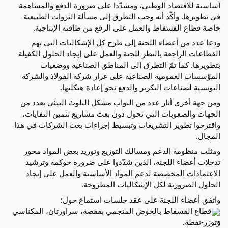
أساسية للاقتصاد الوطني، ومشدّدا على ضرورة الدفع والمساهمة
في تطويرها. وأكّد أنه وجب التطرق إلى مسألة الثروات الطبيعية
خاصة
قطاع الفسفاط والعمل على الرفع من طاقته الإنتاجية.
ودعا عدد من أعضاء اللجنة إلى طرح كل الإشكاليات التي تهم
القطاعات الراجعة بالنظر للجنة والعمل على إيجاد الحلول الكفيلة
بتطويرها. كما تمّ التطرق إلى المناطق الصناعية ووضعيات
المؤسسات العمومية الصناعية على غرار شركة الفولاذ والشركة
التونسية لصناعات التكرير والدفع نحو إعادة هيكلتها.
ومن جهة أخرى أثار عدد من النواب مشكل التلوث البيئي بعدد من
الجهات والصعوبات التي تحول دون بعث مشاريع تثمين النفايات،
واقترحوا تطوير التشريعات وتبسيط إجراءات بعث الشركات في هذا
المجال.
ومثلت منظومة الدعم ومسالك التوزيع وتوريد بعض المواد محور
تدخلات أعضاء اللجنة، الذين شدّدوا على ضرورة حوكمة وترشيد
الاعتمادات المخصصة لدعم المواد الأساسية والعمل على إيجاد
الحلول الضرورية لكل الإشكاليات المطروحة.
واتفق أعضاء اللجنة على عقد جلسات استماع حول:
قطاع الفسفاط بالحوض المنجمي بقفصة، سراورتان، المكناسي
وتوزر-نفطة.