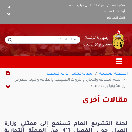
مكتبة هشام جعيّط لمجلس نواب الشعب
أرشيف المداولات
البث المباشر
الصفحة الرئيسية
مدونة مجلس نواب الشعب
لجنة الصناعة والتجارة والثروات الطبيعية والطاقة والبيئة تنظر في
رزنامة وأولويات عملها
مقالات أخرى
لجنة التشريع العام تستمع إلى ممثلي وزارة
العدل حول الفصل 411 من المجلّة التجارية