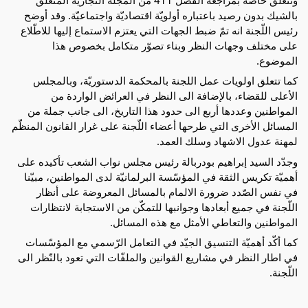
بالشيك بدون رصيد باعتباره أولويّة اقتصاديّة واجتماعيّة. وقد أوضح
رئيس اللّجنة انه تمّ ضبط الجهات التي يعتزم الاستماع إليها للاطّلاع
على مختلف وجهات النظر وبناء تصوّر متكامل بخصوص هذا
الموضوع.
كما تتعلق اولويات عمل اللجنة بالمحكمة الدستوريّة، وبالمجلس
الأعلى للقضاء، بالإضافة الى النظر في العرائض الواردة من
المواطنين وعددها أربع الى حدود هذا التاريخ، الى جانب جملة من
المسائل الأخرى التي طرحها أعضاء اللّجنة على غرار القانون المنظّم
لمهنة عدول الاشهاد وسلك العمد.
وجدّد السيد إبراهيم بودربالة رئيس مجلس نواب الشعب تأكيده على
أهميّة تكريس الثقة في المؤسّسة البرلمانيّة لدى المواطنين، مبيّنا
في نفس الصّدد ضرورة الالمام بالمسائل المعروضة على أنظار
اللّجنة في جميع أبعادها وجوانبها للتمكّن من الاستجابة لانتظارات
المواطنين والتعاطي الأمثل مع هذه المسائل.
كما أكّد أهميّة التنسيق الجيّد في التعامل الرّسمي مع المؤسّسات
في اطار النظر في مشاريع القوانين والملفّات التي تعود بالنّظر الى
اللّجنة.