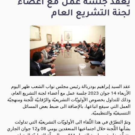
يعقد جلسة عمل مع أعضاء
لجنة التشريع العام
عقد السيد إبراهيم بودربالة رئيس مجلس نواب الشعب ظهر اليوم
الأربعاء 14 جوان 2023 جلسة عمل مع أعضاء لجنة التشريع العام،
وذلك للتداول بخصوص الأولويّات التشريعيّة والرّقابيّة للّجنة ومنهجيّة
العمل التي سيقع اتباعها، بالإضافة الى ضبط بعض المسائل
التنسيقيّة والتنظيميّة.
وتمّ التطرّق في هذا اللّقاء الى الأولويّات التشريعيّة التي تداولت
بشأنها اللّجنة خلال اجتماعيها المنعقدين يومي 08 و12 جوان الجاري
وتتعلّق خاصة بمراجعة
الفصل 411 من المجلّة التجاريّة المتعلق