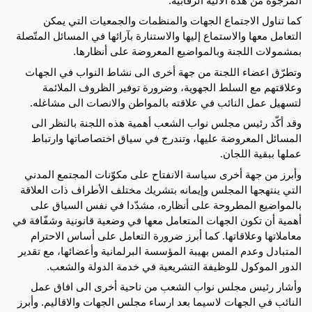
كما تناول الاجتماع الجهات والمنظمات والجمعيات التي يمكن
التعامل معها والاستماع إليها والاستنارة بآرائها في المسائل المتّصلة
بمشمولات اللجنة وبالمواضيع المعروضة على أنظارها.
وتطرّق اعضاء اللجنة من جهة أخرى الى نشاط النواب في الجهات
وعلاقتهم مع السلط الجهوية، وضرورة توفير الظروف الملائمة
لتسهيل عمل النائب في علاقته بالمواطن والانصات الى مشاغله.
وقد أكّد رئيس مجلس نواب الشعب أهمية هذه اللجنة بالنظر الى
المسائل المعروضة عليها، وتندرج في سياق اختصاصاتها وارتباط
عملها ببقية اللجان.
وأبرز من جهة أخرى سياسة الانفتاح على مكوّنات المجتمع المدني
التي ينتهجها المجلس وإيمانه بتشريك مختلف الأطراف ذات العلاقة
بالمواضيع المطروحة على أنظاره، مشدّدا في نفس السياق على
أهمية أن تكون الجهات المتعامل معها في وضعية قانونية وشفّافة في
معاملاتها وعلاقاتها. كما أبرز ضرورة التعامل على أساس الاحترام
المتبادل وعدم المس بهيبة المؤسسة البرلمانية وأعضائها، مع تقدير
الدور الموكول للوظيفة التشريعية في خدمة الدولة والشعب.
وأشار رئيس مجلس نواب الشعب من ناحية أخرى الى افاق عمل
النائب في الجهات لاسيما بعد ارساء مجلس الجهات والاقاليم. وأبرز