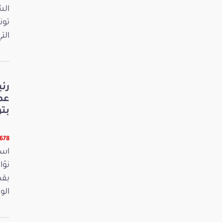
الش
تون
الت
رئ
عم
بت
6678 قرا
است
بقص
الو