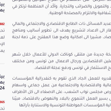
ّد الحرص على الاسهام في اقتراح القوانين والنصوص
بي
والتمويل والضرائب والتجارة. وأكّد أن المنظمة ترتكز في
بمنا
افية والالتزام بالمصلحة الوطنية.
د المسائل ذات الطابع الاقتصادي والاجتماعي والمالي
9882 قر
ار الى الاعداد لتشريع يهدف الى تطوير أساليب ومناهج
صاد، مشيرا الى امكانية وضع هذا المقترح على ذمة لجنة
لعي
الإ
يمث
خة جديدة من ملتقى كوناكت الدولي للأعمال خلال شهر
اعلين الاقتصادين ورجال الاعمال من تونس ومن مختلف
مج الاستثمار في تونس ودفع عجلة الاقتصاد.
بي
ره للعمل الجاد الذي تقوم به كنفدرالية المؤسسات
بم
المالية والاقتصادية والاجتماعية من عمل جماعي واسهام
24
حرص مجلس نواب الشعب، على الاصغاء الى كل الأطراف
سير العمل التنموي بالبلاد والنهوض بالاقتصاد، مبيّنا
8365 قر
لية المؤسسات المواطنة التونسية والاستنارة بآرائها