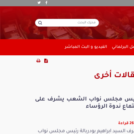
 البرلماني
الفيديو و البث المباشر
الات أخرى
يس مجلس نواب الشعب يشرف على
ماع ندوة الرؤساء
راءة
ف السيد ابراهيم بودربالة رئيس مجلس نواب