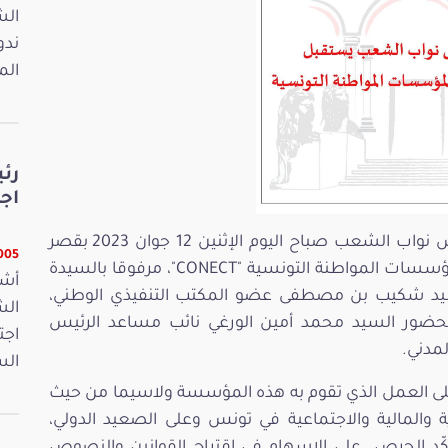
ندو
الم
رئ
اجت
استقبل السيد ابراهيم بودربالة رئيس مجلس نواب الشعب صباح اليوم الإثنين 12 جوان 2023 بقصر
23005 
باردو السيد طارق الشريف رئيس كنفدرالية المؤسسات المواطنة التونسية "CONECT"، مرفوقا بالسيدة
أشر
يد شكيب بن مصطفى عضو المكتب التنفيذي الوطني،
 بحضور السيد محمد أمين الورغي نائب مساعد الرئيس
اجت
مدني.
الس
العمل الذي تقوم به هذه المؤسسة ولاسيما من حيث
ة والمالية والاجتماعية في تونس وعلى الصعيد الدولي،