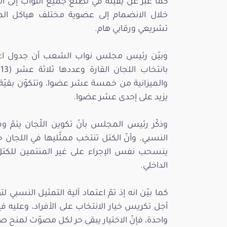
كما عبّر عن يقينه في تطلّع جميع النواب إل
خلال الانضمام إلى عضوية مختلف هياكل الم
تشريعي ورقابي هام.
وبيّن رئيس مجلس نواب الشعب أن جدول اعما
ب
والميزانية من خمسة عشر عضوا، وتتكوّن بقيّة 
يزيد على إحدى عشر عضوا.
وذكّر رئيس المجلس بأنّ تكوين اللّجان يتمّ و
النسبي. وأنّ الكتل تنتخب ممثّليها في اللجان
الداخلي.
كما بيّن انه إذ تمّ اعتماد آلية التمثيل النس
أجل تكريس خيار الانتخاب على الأفراد، وعليه ف
واحدة، فإنّ الاختيار يبقى حر لكل مصوّت لمنح 