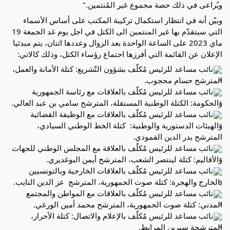
ويُراعى في ذلك حصة مجموع غير المُنتمين."
وبيّن أنه في انتظار استكمال تركيبة المكتب على أساس الأسماء 
التي سيتقدّم بها غير المنتمين الى الكتل في اجل يوم غد الجمعة 19 
ماي 2023 على الساعة الواحدة بعد الزوال وعددها اثنان، يتم مبدئيا 
الإعلان عن القائمة التي أفرزها اجتماع رؤساء الكتل، وذلك كالاتي:
نائب مساعد للرئيس مُكلّف بشؤون التّشريع: كتلة الأمانة والعمل، 
المترشح حسام محجوب.
نائب مساعد للرئيس مُكلّف بالعلاقات مع رئاسة الجمهورية 
والحكومة: الكتلة الوطنية المستقلة، المترشح سامي بن عبد العالي.
نائب مساعد للرئيس مُكلّف بالعلاقات مع الوظيفة القضائية 
والهيئات الدستورية والوطنية:  كتلة الخط الوطني السيادي، 
المترشح بدر الدين القمودي.
نائب مساعد للرئيس مُكلّف بالعلاقة مع المجلس الوطني للجهات 
والأقاليم: كتلة لينتصر الشعب، المترشح أيمن البوغديري.
نائب مساعد للرئيس مُكلّف بالعلاقات الخارجية وبالتونسيين 
بالخارج والهجرة: كتلة صوت الجمهورية، المترشج  عز الدين التايب.
نائب مساعد للرئيس مُكلّف بالعلاقات مع المواطن والمجتمع 
المدني: كتلة صوت الجمهورية، المترشح محمد أمين الورغي.
نائب مساعد للرئيس مُكلّف بالإعلام والاتصال: كتلة الأحرار، 
المترشحة سيرين المرابط.