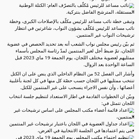
نائب مساعد للرئيس مُكلّف بالتصرّف العام: الكتلة الوطنية 
المستقلة، المترشح الفاضل بنتركية.
وتبقى خطة نائب مساعد للرئيس مكلّف بالإصلاحات الكبرى، وخطة 
نائب مساعد للرئيس مُكلّف بشؤون النواب، شاغرتين في انتظار 
ترشيحات النواب غير المنتمين.
ثم بيّن رئيس مجلس نواب الشعب أنه بعد تحديد الحصص في عضوية 
اللجان، تمّ ضبط أجل لغير المنتمين لمدّ رئاسة المجلس بأسماء 
ممثليهم لعضوية مختلف اللجان، يوم الجمعة 19 ماي 2023 قبل 
الساعة الواحدة بعد الزوال.
وأشار الى الفصل 52 من النظام الداخلي الذي ينص على ان الكتل 
تنتخب ممثليها في اللجان حسب حصّة كل منها في كل لجنة بأغلبية 
أعضائها ، وأن نفس الاجراء ينسحب على غير المنتمين للكتل.
وبيّن ان الخطوات القادمة في اطار الاستعداد لتنظيم جلسة انتخاب 
اللجان تتمثل في:
اعداد قائمة أعضاء مكتب المجلس على اساس ترشيحات غير 
المنتمين،
اعداد جداول العضوية في اللجان باعتبار ترشيحات غير المنتمين 
حتى يتم اعتمادها في الجلسة الانتخابية في الغرض،
تنظيم اجتماع مكتب المجلس يوم الجمعة 19 ماي 2023 في 