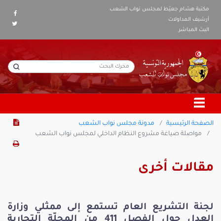
مكتبة هشام جعيّط لمجلس نواب الشعب
أرشيف المداولات
البث المباشر
الصفحة الرئيسية
مدونة مجلس نواب الشعب
مواصلة صياغة مشروع النظام الداخلي لمجلس نواب الشعب
مقالات أخرى
لجنة التشريع العام تستمع إلى ممثلي وزارة
العدل حول الفصل 411 من المجلّة التجارية