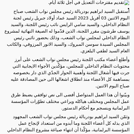
تقديم مقترحات التعديل في أجل ثلاثة أيام.
استقبل السيد ابراهيم بودربالة رئيس مجلس نواب الشعب صباح 
اليوم الاثنين 03 أفريل 2023 السيد عماد أولاد جبريل رئيس لجنة 
النظام الداخلي، والسيد سامي الرايس نائب رئيس اللجنة، والسيد 
يوسف طرشون مقرر اللجنة، الذين قدّموا له الصيغة النهائية لمشروع 
النظام الداخلي لمجلس نواب الشعب، وذلك بحضور نائبي رئيس 
المجلس السيدة سوسن المبروك، والسيد الانور المرزوقي، والكاتب 
العام السيد لطفي البلعزي.
وأطلع أعضاء مكتب اللجنة رئيس مجلس نواب الشعب على أبرز 
محتويات النظام الداخلي للمجلس، مؤكّدين الأجواء الايجابية التي 
جرت فيها أشغال اللجنة وأهمية الحوار الجدّي الذي دار بخصوصه 
بمساهمة كل الأعضاء منذ انطلاق اشغالها الى حين المصادقة عليه 
صباح اليوم الاثنين.
وبيّنوا أن هذا العمل المتواصل أفضى الى نص توافقي يضبط طرق 
عمل المجلس ومختلف هياكله ويراعي مختلف تطوّرات المؤسسة 
البرلمانية وينسجم مع أحكام الدستور.
وثمّن السيد ابراهيم بودربالة رئيس مجلس نواب الشعب المجهود 
الذي بذله كل أعضاء اللجنة وما أبدوه من استعداد لإنجاح عمل 
المؤسسة البرلمانية، مؤكّدا أن انتهاء صياغة مشروع النظام الداخلي 