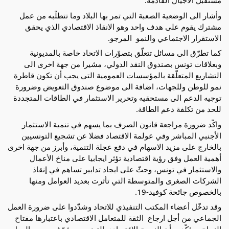
مستقبل الاجيال القادمة.
وأشار الى الوضعية الصعبة التي تمر بها البلاد وما تتطلّبه من عمل 
مشترك يقوم على هدف واحد وهو الانقاذ الاقتصادي الذي يحقق 
الاستقرار الاجتماعي والنمو  المرجو.
كما تطرّق الى مسائل تتعلّق بتصوّرات الاتحاد خاصة بالمديونية 
وبعلاقات تونس بصندوق النقد الدولي، مشيرا من جهة اخرى الى 
التشاريع المتعلّقة بالمؤسسات العمومية التي يجب أن تكون قاطرة 
نمو للوطن وللجهات، اضافة الى موضوع صندوق التعويض وضرورة 
توجيه الدعم الى مستحقيه وتحرير الاستثمار في الطاقات المتجددة 
للحد من تكلفة دعم الطاقة. 
واكّد ضرورة مراجعة قانون الصرف بما يسهم في تنمية الاستثمار 
الأجنبي المباشر وفي عولمة الاقتصاد فضلا عن تشجيع التونسيين 
بالخارج على مزيد الاسهام في دفع عجلة التنمية، وأبرز من جهة اخرى 
أهمية العمل وفق رؤية اقتصادية تؤثر ايجابيا على مناخ الأعمال 
والاستثمار في تونس، وحثّ على ايجاد تدابير تساهم في إنقاذ 
الشركات الصغرى والمتوسطة التي تأثرت بعديد العوامل ومنها 
بالخصوص جائحة كوفيد-19.
وقد تدخّل أعضاء المكتب التنفيذي للاتحاد وشدّدوا على ضرورة العمل 
الجماعي من أجل ارجاع  الثقة للمتعامل الاقتصادي باعتبارها مفتاح 