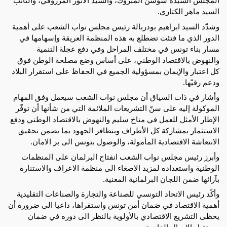
المجلس السيدة سوسن المبروك، والسيد الانور المرزوقي، والنائب 
السيد ماهر الكتاري.
وشدّد السيد ابراهيم بودربالة رئيس مجلس نواب الشعب على أهمية 
الدور الذي ما فتئت تضطلع به هذه المنظمة العريقة وإسهامها في 
مسار بناء تونس في مختلف المراحل وفي دفع عجلة التنمية 
والنهوض بالاقتصاد الوطني، على أساس وضع مصلحة الوطن فوق 
كل اعتبار والإيمان بمسؤولية الجميع في الحفاظ على استقرار البلاد 
ودعم رقيّها. 
وأشار في ذات السياق أن مجلس نواب الشعب سيعمل وفق المهام 
الموكولة إليه على سنّ التشريعات الملائمة التي من شأنها أن توفّر 
الإطار الأمثل للعمل في مناخ سليم والنهوض بالاقتصاد الوطني ودفع 
الاستثمار بمشاركة كل الأطراف وبتظافر الجهود بما يضمن تحقيق 
الانتعاشة الاقتصادية المأمولة، والوصول بتونس الى بر الامان.  
وأبرز رئيس مجلس نواب الشعب انفتاح البرلمان على المنظمات 
الوطنية واستعداده لمزيد الاصغاء الى منظمة الاعراف والاستنارة 
بآرائها ضمن اللجان البرلمانية المعنية.
وأكّد رئيس الاتحاد التونسي للصناعة والتجارة والصناعات التقليدية 
أهمية الاقتصاد في ضمان أمن تونس واستقراها، داعيا الى ضرورة أن 
يحظى التشريع الاقتصادي بالأولوية بالنظر الى دوره في ضمان 