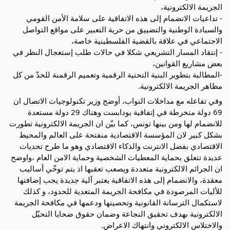
الجريمة الالكترونية،
- تداعيات الانضمام إلى هذه الاتفاقية على سلامة الأمن القومي
والسيادة الوطنية والتضييق من حرية التعبير على مواقع التواصل
الاجتماعي في علاقة بالقضية الفلسطينية خاصة،
- إنتقاد المسار التشريعي شكلا في حالات طلب إستعجال النظر في
بعض مشاريع القوانين،
-المطالبة بتطوير البنية التحتية الرقمية وتعميم الرقمنة للحدّ من كل
مظاهر الجريمة الالكترونية.
وفي تفاعله مع مداخلات النواب، أوضح وزير تكنولوجيات الاتصال ان
69 دولة منخرطة في إتفاقية بودابست وهناك 29 دولة مستعدة
للانضمام لها ومن بينها تونس، كما بيّن ان الجريمة الالكترونية تطورت
بشكل كبير لان المؤسسة الاقتصادية منفتحة على العالم والمحيط
الاقتصادي بفضل الانترنت والذكاء الاقتصادي وهو ما طرح تحديات
عديدة تتعلق بحماية المعطيات الشخصية وحماية الامن العام ،واوضح
ان الجرائم الالكترونية متعددة ويصعب تعقبها اذ يتم توخّي أساليب
معقدة، والانضمام إلى هذه الاتفاقية يعتبر آلية جديدة يجب إضافتها
للأليات المرصودة في مكافحة الجريمة المتعدية للحدود، و كذلك
لاستكمال الترسانة القانونية وتحصينها ودعمها في مكافحة الجريمة
الالكترونية بهدف تحقيق النجاعة وضمان حقوق ضحايا التحيّل
والاختلاس الالكتروني وانتهاك الاعراض.