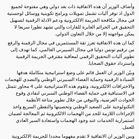
وأضاف الوزير أن هذه الاتفاقية ذات بعد دولي وهي مفتوحة لجميع
الدول اذ توفر آليات تشمل تمويلات وبرامج تكوينية ووسائل لوجستية
في مجال مكافحة الجريمة الالكترونية ودعم الادلة الرقمية لتسهيل
التحقيق في الجرائم العابرة للقارات والتي تشهد تطورا سريعا لا
يمكن مواجهته إلا من خلال التعاون الدولي.
كما ان هذه الاتفاقية تعزز ثقة المستثمرين في مجال الرقمنة والرفع
من ترقيم تونس دوليا في مجال السيبرني العالمي، كما تهدف إلى
تطوير آليات التحقيق الرقمي لمعاقبة مقترفي الجريمة الرقمية
واسترداد حقوق الضحايا.
وبيّن الوزير ان العمل قائم على وضع استراتيجية متكاملة هدفها
السيادة الرقمية وحماية الفضاء السببرني الوطني والتصدي للهجمات
والاختراقات الالكترونية، وتقوم هذه الاستراتيجية على 4 محاور تتمثل
في الاستباقية في حماية الفضاء الوطني السبرني لتفادي وقوع
الحوادث العرضية، والتوقي من خلال تطوير مناعة الأنظمة
التكنولوجية على الصعيد الوطني وتحصينها والتفطن السريع واخذ
الإجراءات اللازمة للحد من الهجمات الالكترونية ثم المعالجة لضمان
استمرارية الخدمات عند وجود الهجمات واستعادة السير العادي
للعمل.
وبين الوزير ان الاتفاقية لا تقدم مفهوما محددا للجريمة الالكترونية