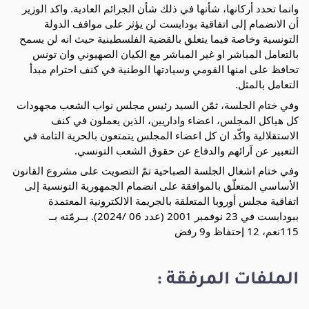
وانما تحدد أركانها، شأنها في ذلك شأن الجرائم العادية. واكد الوزير
أن الانضمام إلى اتفاقية بودابست لن يؤثر على مواقف الدولة
التونسية وخاصة فيما يتعلق بالقضية الفلسطينية حيث انه لن يسمح
بالتعامل المباشر او غير المباشر مع الكيان الصهيوني وان تونس
تحافظ على امنها القومي وسيادتها الوطنية في كنف احترام مبدأ
التعامل بالمثل.
وفي ختام الجلسة، ثمّن السيد رئيس مجلس نواب الشعب مجهودات
كل هياكل المجلس، اعضاء واداريين، الذين يعملون في كنف
الاستقلالية واكّد ان كل اعضاء المجلس يتمتعون بالحرية التامة في
التعبير عن آرائهم والدفاع عن حقوق الشعب التونسي.
وفي ختام اشغال الجلسة الصباحية تمّ التصويت على مشروع القانون
الأساسي المتعلّق بالموافقة على انضمام الجمهورية التونسية إلى
اتفاقية مجلس أوروبا المتعلقة بالجريمة الالكترونية المعتمدة
ببودابست في 23 نوفمبر 2001 (عدد 06 /2024). بــرمّته بــ
115نعم، 12 إحتفاظ و9 رفض
الملفات المرفقة :