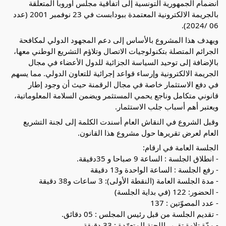
انضمام الجمهورية التونسية إلى اتفاقية مجلس أوروبا المتعلقة
بالجريمة الالكترونية
المعتمدة ببودابست في 23 نوفمبر 2001 (عدد
06 /2024).
ويهدف هذا المشروع بالأساس إلى دعم المجهود الدولي لمكافحة
الجرائم المتصلة بتكنولوجيات الاتصال وتلاؤم التشريع الوطني معها،
بالإضافة إلى توحيد السياسة الجزائية للدول الأعضاء في مجال
الجريمة الالكترونية وإرساء قواعد إجرائية للتعاون الدولي. مما يسهم
في دفع الاستثمار خاصة في مجال الرقمنة حيث أن وجود إطار
قانوني متكامل وناجع يحمي المستثمر ويضمن السلامة المعلوماتية،
ويعتبر أهم أسباب جلب الاستثمار.
وقبل الشروع في النقاش العام أسندت الكلمة إلى لجنة التشريع
العام لعرض تقريرها حول مشروع هذا القانون.
الجلسة العامة في ارقام:
- انطلاق الجلسة : الساعة 9 صباحا و 35دقيقة.
- رفع الجلسة : الساعة الواحدة و13 دقيقة
- مدة الجلسة العامة (النقطة الأولى): 3 ساعات و38 دقيقة
- الحضور: 122 (في بداية الجلسة)
- عدد المصوّتين : 137
- تقديم الجلسة من قبل رئيس المجلس : 05 دقائق.
- مدّة تلاوة تقرير اللجنة المتعهّدة : 33 دقيقة.