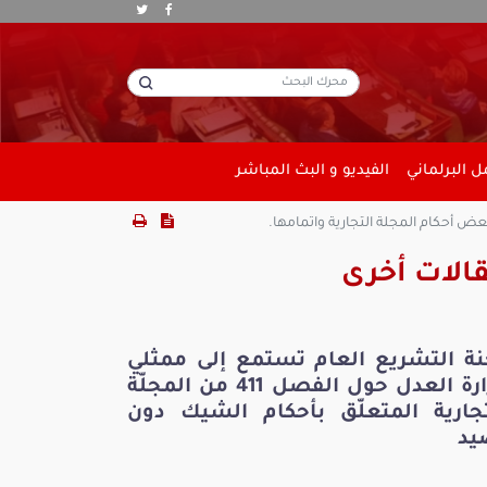
 البرلماني
الفيديو و البث المباشر
الات أخرى
نة التشريع العام تستمع إلى ممثلي
وزارة العدل حول الفصل 411 من المجلّة
تجارية المتعلّق بأحكام الشيك دون
يد