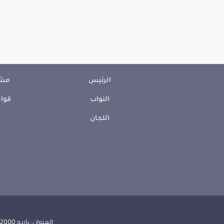
الرئيس
مشا
النواب
قوان
اللجان
العنوان: باردو 2000 الجمهورية التونسية | الهاتف: 000 157 71 (216) | الفاكس:608 514 71 (216) |