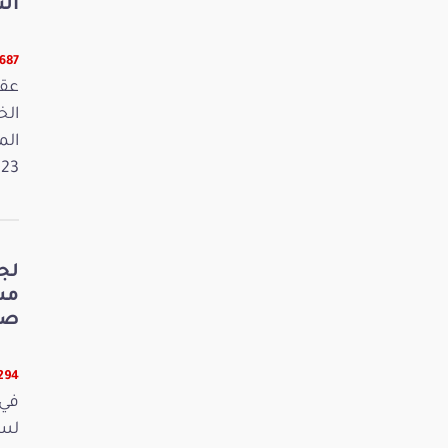
الت
5687 قرا
عقد
الم
2023. وفي 
لج
صي
5294 قر
في 