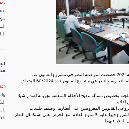
16412 ق
الل
الن
لج
فصو
عقدت لجنة التشريع العام جلسة اليوم الجمعة 12جويلية2024 خصصت لمواصلة النظر في مشروع القانون عدد 
/51/2024 المتعلق بتنقيح أحكام الفصل 411 من المجلة التجارية والنظر في مشروع القانون عدد 60/2024 المتعلق 
11679 ق
وفي بداية الجلسة تم استعراض المسار الذي انتهجته  اللجنة بخصوص مسألة تنقيح الأحكام المتعلقة بجريمة اصدار شيك 
واص
أعلاه.
الش
وتداولت اللجنة اثر ذلك في منهجية عملها بخصوص مشروعي القانونين المعروضين على أنظارها  وضبط جلسات 
بال
الاستماع التي ستعقدها في الغرض . وتم الاتفاق على الشروع فيها بداية الأسبوع القادم  مع الحرص على استكمال النظر 
الجمعة 15
النظر فيهما .