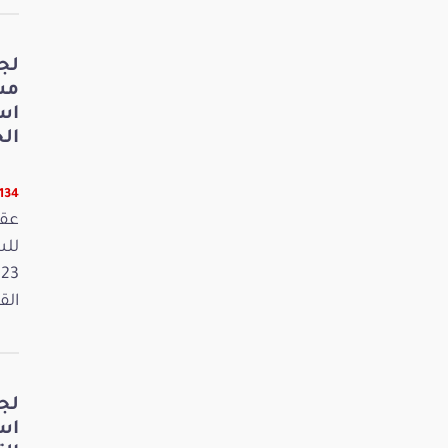
لج
مش
اس
الخ
11134 ق
عقد
القانون
لج
اس