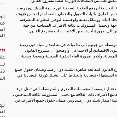
 تتعلق بعدد من التنقيحات الواردة صلب مشروع القانون.
 التونسية أن رفع العقوبة السجنية عن جريمة الشيك دون رصيد
ك لاسيما طرق وآليات التمويل والضمان خاصة أمام إحجام وعزوف
لج
يجاد اليات ووسائل تقنية ولوجستية لتوفير المعلومة المصرفية
مش
جهة وتحميل المسؤوليات لكافة الاطراف المتداخلة من جهة
اس
ن الى ضرورة أخذها بعين الاعتبار صلب مشروع القانون
الخ
متوسطة من جهتهم إلى تداعيات جريمة اصدار شيك دون رصيد
الاقتصادي أو الاجتماعي. وأوضحوا أن مشروع القانون
11139 قر
لمسألة. وأكدوا ضرورة الغاء العقوبة السجنية وتسوية وضعية
عقد
 القانون لمعالجة ظاهرة الشيك دون رصيد وضمان حقوق جميع
 أنشطتها الاقتصادية والحفاظ على الشيك كورقة اقتصادية في
القانون
ن الاعتبار ديمومة المؤسسات الصغرى والمتوسطة التي تمثل جزء
يع الأطراف ذات العلاقة مع تحميل المسؤولية لكافة المتدخلين ،
لجريمة اصدار شيك دون رصيد وبين ضمان حقوق جميع الأطراف في
لج
اس