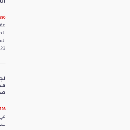
الت
5690 قر
عقد
الم
2023. وفي 
لج
صي
5298 قر
في 