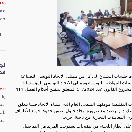
16420 
الل
الن
لج
فصو
عقدت لجنة التشريع العام يوم الخميس 04 جويلية 2024 جلسات استماع إلى كل من ممثلي الاتحاد التونسي للصناعة
ؤسسات المواطنة التونسية وممثلي الاتحاد التونسي للمؤسسات
الصغرى والمتوسطة وذلك في إطار مواصلة النظر في مشروع القانون عدد 51/2024 المتعلق بتنقيح أحكام الفصل 411
11690 ق
واص
 التقليدية موقفهم المبدئي العام الذي يتبناه الاتحاد فيما يتعلق
الش
شيك دون رصيد مع ضرورة إيجاد حلول تضمن حقوق جميع الأطراف
بال
ى المعاملات التجارية من ناحية أخرى.
الجمعة 15
على أنظار اللجنة، من تنقيحات تستوجب المزيد من التفاصيل