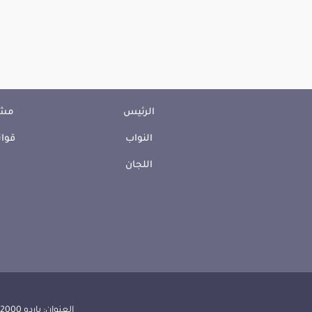
الرئيس
مشا
النواب
قوان
اللجان
العنوان: باردو 2000 الجمهورية التونسية | الهاتف: 000 157 71 (216) | الفاكس:608 514 71 (216) |