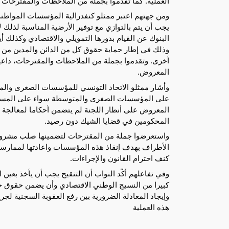
العملية. كما تقدّموا بجملة من الملاحظات والمقترحات
ومن جهتهم اعتبر ممثلو كنفدرالية المؤسسات المواطنة
يجب أن يتم بالتوازي مع توفير الأرضية المناسبة لذل
البنوك عن القيام بدورها التمويلي والاقتصادي وكذلك أ
وذلك في إطار حماية حقوق كل من الدائن والمدين من 
أخرى. وتقدموا بجملة من الملاحظات والمقترحات، داعي
المعروض.
وأشار ممثلو الاتحاد التونسي للمؤسسات الصغرى وال
على المؤسسات الصغرى والمتوسطة سواء على المستوى 
المعروض على أنظار اللجنة لم يتضمن أحكاما لمعالجة ا
المحكومين في قضايا الشيك دون رصيد.
واستعرضوا جملة من المقترحات لتضمينها صلب مشروع
الأطراف بهدف إنقاذ هذه المؤسسات واعادتها لممارسة
كنف احترام القانون والإجراءات.
وفي تفاعلهم أكّد النواب أن التنقيح يجب أن يأخذ بعي
كبيرا من النسيج الوطني الاقتصادي وأن يضمن حقوق جم
وإيجاد المعادلة الضرورية بين رفع العقوبة السجنية 
هذه العملية