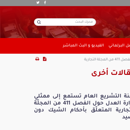
 البرلماني
الفيديو و البث المباشر
لتجارية
الات أخرى
نة التشريع العام تستمع إلى ممثلي
وزارة العدل حول الفصل 411 من المجلّة
تجارية المتعلّق بأحكام الشيك دون
يد