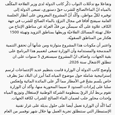
وتفاعلا مع تدخّلات النواب ذكّر كاتب الدولة لدى وزير الفلاحة المكلّف
بالمياه انّ الماءالصالح للشرب حقّ دستوري، تسعى الدولة إلى
توفيره لكلّ مواطن، وأكّد أنّ المشروع المعروض على أنظار الجلسة
العامة سيفتح آفاقا في مجال التزوّد بالماء الصالح للشرب في جهة
الكاف علاوة على أنّه سيمكّن من فكّ العزلة عن مناطق الإنتاج من
خلال تهيئة المسالك الفلاحيّة وربطها بمناطق التزويد وتهيئة 1500
هكتار من المناطق السقويّة.
واعتبر أن مكونات هذا المشروع متوازنة ومن شأنها أن تحقق التنمية
المندمجة والمستدامة وأن الوزارة تسعى لتعميم هذا البرنامج على
بقية الجهات، واضاف انّ المشروع سيستغرق 5 سنوات على ان
تنطلق الاشغال سنة 2026.
وأوضح كاتب الدولة أن الوزارة قامت بتنظيم عديد الإجتماعات لرسم
إستراتيجية شاملة حول موضوع المياه،كما أبرز ان البلاد تمرّ بظرف
خاص يتّسم بشحّ في الأمطار مما أثّر على المائدة المائية وإنعكس
سلبا على إيرادات السدود لا سيما المحورية منها، وأكد أن الوزارة
تقوم بربط آبار الريّ بمنظومة الشركة الوطنية لإستغلال وتوزيع المياه
وإحداث محاور جلب لضمان الماء الصالح للشراب لكافة الجهات.
كما اكّد أن الوزارة تعمل أيضا على حلول بديلة على غرار تقنية
الإستمطار التي ستنطلق تجربة العمل بها خلال شهر نوفمبر من العام