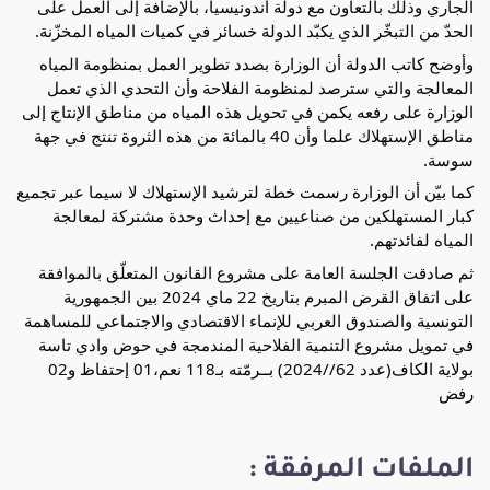
الجاري وذلك بالتعاون مع دولة أندونيسيا، بالإضافة إلى العمل على
الحدّ من التبخّر الذي يكبّد الدولة خسائر في كميات المياه المخزّنة.
وأوضح كاتب الدولة أن الوزارة بصدد تطوير العمل بمنظومة المياه
المعالجة والتي سترصد لمنظومة الفلاحة وأن التحدي الذي تعمل
الوزارة على رفعه يكمن في تحويل هذه المياه من مناطق الإنتاج إلى
مناطق الإستهلاك علما وأن 40 بالمائة من هذه الثروة تنتج في جهة
سوسة.
كما بيّن أن الوزارة رسمت خطة لترشيد الإستهلاك لا سيما عبر تجميع
كبار المستهلكين من صناعيين مع إحداث وحدة مشتركة لمعالجة
المياه لفائدتهم.
ثم صادقت الجلسة العامة على مشروع القانون المتعلّق بالموافقة
على اتفاق القرض المبرم بتاريخ 22 ماي 2024 بين الجمهورية
التونسية والصندوق العربي للإنماء الاقتصادي والاجتماعي للمساهمة
في تمويل مشروع التنمية الفلاحية المندمجة في حوض وادي تاسة
بولاية الكاف(عدد 62//2024) بــرمّته بـ118 نعم،01 إحتفاظ و02
رفض
الملفات المرفقة :