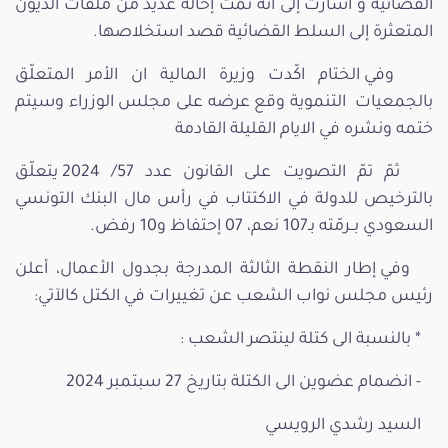
القضائية و أشارت إلى أنّه تمت إحالة عديد من ملفات الديون
المتعثرة إلى السلط القضائية قصد استخلاصها.
وفي الختام اكّدت وزيرة المالية ان الأمر المتعلّق
بالجمعيات التنموية وقع عرضه على مجلس الوزراء وسيتم
ختمه ونشره في الايام القليلة القادمة
ثمّ تمّ التصويت على القانون عدد 57/ 2024 يتعلّق
بالترخيص للدولة في الاكتتاب في رأس مال البنك التونسي
السعودي بــرمّته بـ107 نعم، 07 إحتفاظ و10 رفض.
وفي إطار النقطة الثالثة المدرجة بجدول الأعمال، أعلن
رئيس مجلس نواب الشعب عن تغييرات في الكتل كالآتي:
* بالنسبة الى كتلة لينتصر الشعب :
- انضمام عضوين الى الكتلة بتاريخ 27 سبتمبر 2024
السيد رشدي الرويسي