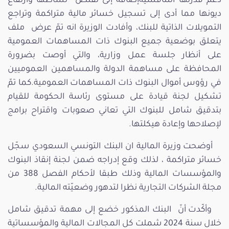
دعم قدرتها التنافسيةإضافة إلى تقلّص نشاطها وارتفاع
ديونها مما أدى إلى تسجيل خسائر مالية متراكمة وتراجع
التمويلات الذاتية للبنك، وأفادت الوزيرة انه تمّ عرض ملف
يتعلق بوضعية جميع البنوك ذات المساهمات العمومية
على أنظار جلسة عمل وزارية، والتي أوصت بضرورة
المحافظة على مساهمة الدولة والمساهمين العموميين
في رؤوس أموال البنوك ذات المساهمات العمومية.كما تمّ
تشكيل لجنة قيادة على مستوى رئاسة الحكومة للقيام
بتدقيق شامل للبنوك التي تعاني صعوبات واقتراح برامج
لإصلاحها وإعادة هيكلتها.
أوضحت وزيرة المالية ان البنك التونسي السعودي سجّل
خسائر متراكمة ، لذلك وقع إدراجه ضمن لجنة إنقاذ البنوك
والمؤسسات المالية وذلك طبقا لأحكام الفصل 388 من
مجلة الشركات التجارية نظرا لتدهور وضعيّته المالية.
وأكّدت أنّ البنك المذكور خضع إلى مهمة تدقيق شامل
خلال سنة 2024 شملت كل المجالات المالية والمؤسساتية