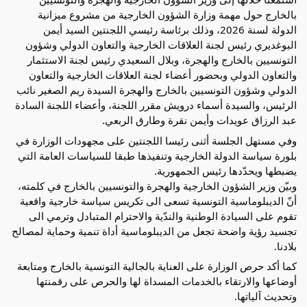
بالخارج حول مهمة وزارة الشؤون الخارجية من مشروع ميزانية
الدولة لسنة 2026، وذلك برئاسة رئيسي اللجنتين السيد أيمن
البوغديري رئيس لجنة العلاقات الخارجية والتعاون الدولي وشؤون
التونسيين بالخارج والهجرة، وبلال السعيدي رئيس لجنة الاستثمار
والتعاون الدولي وبحضور أعضاء لجنة العلاقات الخارجية والتعاون
الدولي وشؤون التونسيين بالخارج والهجرة السيدة ريم الصغير نائب
الرئيس، والسيدة أسماء درويش مقرر اللجنة، وأعضاء اللجنة السادة
عبد الرزاق عويدات وأيمن نقرة وطارق الربعي.
وفي مستهل الجلسة أثنى رئيسا اللجنتين على مجهودات الوزارة في
بلورة سياسة الدولة الخارجية وتنفيذها طبقا للسياسات العامة التي
يضبطها ويحدّدها رئيس الجمهورية.
وبيّن وزير الشؤون الخارجية والهجرة والتونسيين بالخارج في كلمته،
أنّ الديبلوماسية التونسية تسعى الى تكريس سياسة خارجية واقعية
تقوم على السيادة الوطنية والندّية والاحترام المتبادل وترمي الى
تجسيد رؤية واضحة تجعل من الديبلوماسية أداة تنمية وحماية لمصالح
بلادنا.
كما أكد حرص الوزارة على العناية بالجالية التونسية بالخارج ومتابعة
أوضاعها والارتقاء بالخدمات المسداة لها والحرص على رقمنتها
وتحديث آلياتها.