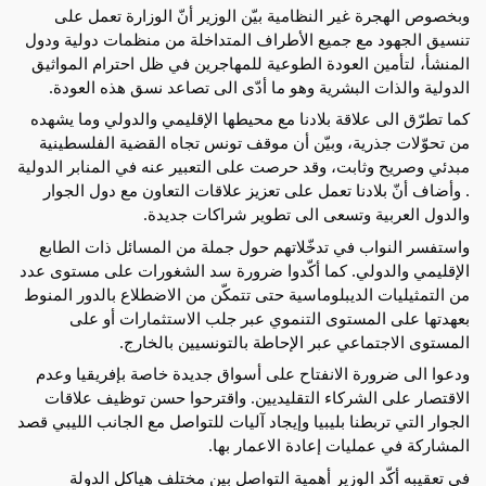
وبخصوص الهجرة غير النظامية بيّن الوزير أنّ الوزارة تعمل على
تنسيق الجهود مع جميع الأطراف المتداخلة من منظمات دولية ودول
المنشأ، لتأمين العودة الطوعية للمهاجرين في ظل احترام المواثيق
الدولية والذات البشرية وهو ما أدّى الى تصاعد نسق هذه العودة.
كما تطرّق الى علاقة بلادنا مع محيطها الإقليمي والدولي وما يشهده
من تحوّلات جذرية، وبيّن أن موقف تونس تجاه القضية الفلسطينية
مبدئي وصريح وثابت، وقد حرصت على التعبير عنه في المنابر الدولية
. وأضاف أنّ بلادنا تعمل على تعزيز علاقات التعاون مع دول الجوار
والدول العربية وتسعى الى تطوير شراكات جديدة.
واستفسر النواب في تدخّلاتهم حول جملة من المسائل ذات الطابع
الإقليمي والدولي. كما أكّدوا ضرورة سد الشغورات على مستوى عدد
من التمثيليات الديبلوماسية حتى تتمكّن من الاضطلاع بالدور المنوط
بعهدتها على المستوى التنموي عبر جلب الاستثمارات أو على
المستوى الاجتماعي عبر الإحاطة بالتونسيين بالخارج.
ودعوا الى ضرورة الانفتاح على أسواق جديدة خاصة بإفريقيا وعدم
الاقتصار على الشركاء التقليديين. واقترحوا حسن توظيف علاقات
الجوار التي تربطنا بليبيا وإيجاد آليات للتواصل مع الجانب الليبي قصد
المشاركة في عمليات إعادة الاعمار بها.
في تعقيبه أكّد الوزير أهمية التواصل بين مختلف هياكل الدولة