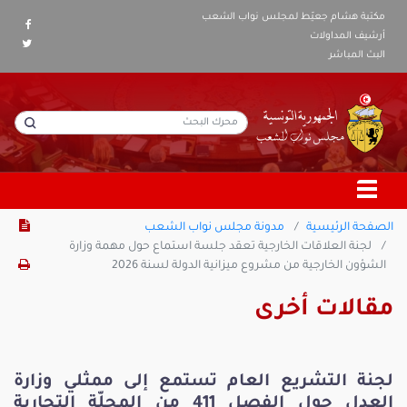
مكتبة هشام جعيّط لمجلس نواب الشعب
أرشيف المداولات
البث المباشر
الصفحة الرئيسية
مدونة مجلس نواب الشعب
لجنة العلاقات الخارجية تعقد جلسة استماع حول مهمة وزارة
الشؤون الخارجية من مشروع ميزانية الدولة لسنة 2026
مقالات أخرى
لجنة التشريع العام تستمع إلى ممثلي وزارة
العدل حول الفصل 411 من المجلّة التجارية