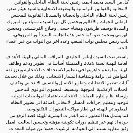
كل من السيد محمد أحمد، رئيس لجنة النظام الداخلي والقوانين
الانتخابية والقوانين البرلمانية والوظيفة الانتخابية والسيد هيثم صفر،
رئيس لجنة النظام الداخلي والحصانة والمسائل القانونية للمجلس
الوطني للجهات والأقاليم وبحضور كل من السيدة سنياء بن المبروك
والسادة يوسف طرشون وهشام حسني وصلاح الفرشيشي ومحسن
الهرمي ومحمد ضو .كما حضر هذه الجلسة السيد أنور المرزوقي،
نائب رئيس مجلس نواب الشعب وعدد آخر من النواب من غير أعضاء
اللجنة.
واستعرضت السيدة إيناس الجليدي، المراقب المالي بالهيئة الأهداف
العامة للهيئة لسنة 2026 والمتمثلة أساسا في تطوير ودعم وظائف
الهيئة بما يدعم جاهزيتها في تنظيم الاستحقاقات الانتخابية ويعزز ثقة
المواطن في نزاهة وشفافية المسار الانتخابي، وذلك من خلال تحديث
آليات تنظيم الانتخابات وتطوير الاتصال والتثقيف الانتخابي وتكثيف
الحملات الإعلامية الموجهة، وتبسيط المحتوى التوعوي للناخبين
وإرساء نظام إدارة العمليات الانتخابية باعتماد المواصفات الدولية
لتوحيد وتنظيم إجراءات المسار الانتخابي،اضافة الى تطوير النظام
المعلوماتي للهيئة في إطار مواكبة التطورات التكنولوجية.
كما يشمل هذا التطوير دعم القدرات البشرية للهيئة قصد الرفع من
جودة أدائهم عبر تنظيم دورات تكوينية مؤهلة وتحسين أساليب العمل
وفق مقاربة تستند إلى الحوكمة الرشيدة، فضلا عن صيانة المعدات