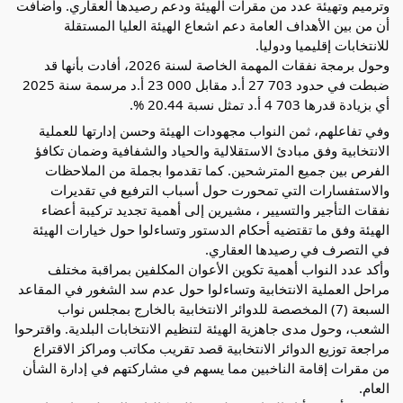
وترميم وتهيئة عدد من مقرات الهيئة ودعم رصيدها العقاري. وأضافت
أن من بين الأهداف العامة دعم اشعاع الهيئة العليا المستقلة
للانتخابات إقليميا ودوليا.
وحول برمجة نفقات المهمة الخاصة لسنة 2026، أفادت بأنها قد
ضبطت في حدود 703 27 أ.د مقابل 000 23 أ.د مرسمة سنة 2025
أي بزيادة قدرها 703 4 أ.د تمثل نسبة 20.44 %.
وفي تفاعلهم، ثمن النواب مجهودات الهيئة وحسن إدارتها للعملية
الانتخابية وفق مبادئ الاستقلالية والحياد والشفافية وضمان تكافؤ
الفرص بين جميع المترشحين. كما تقدموا بجملة من الملاحظات
والاستفسارات التي تمحورت حول أسباب الترفيع في تقديرات
نفقات التأجير والتسيير ، مشيرين إلى أهمية تجديد تركيبة أعضاء
الهيئة وفق ما تقتضيه أحكام الدستور وتساءلوا حول خيارات الهيئة
في التصرف في رصيدها العقاري.
وأكد عدد النواب أهمية تكوين الأعوان المكلفين بمراقبة مختلف
مراحل العملية الانتخابية وتساءلوا حول عدم سد الشغور في المقاعد
السبعة (7) المخصصة للدوائر الانتخابية بالخارج بمجلس نواب
الشعب، وحول مدى جاهزية الهيئة لتنظيم الانتخابات البلدية. واقترحوا
مراجعة توزيع الدوائر الانتخابية قصد تقريب مكاتب ومراكز الاقتراع
من مقرات إقامة الناخبين مما يسهم في مشاركتهم في إدارة الشأن
العام.