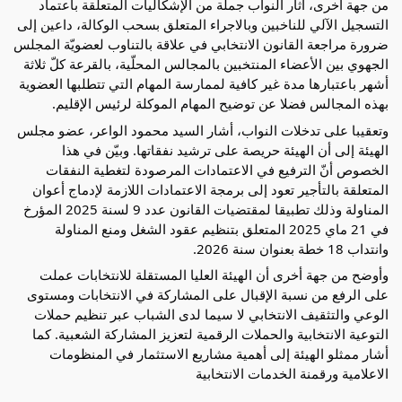
من جهة أخرى، أثار النواب جملة من الإشكاليات المتعلقة باعتماد
التسجيل الآلي للناخبين وبالاجراء المتعلق بسحب الوكالة، داعين إلى
ضرورة مراجعة القانون الانتخابي في علاقة بالتناوب لعضويّة المجلس
الجهوي بين الأعضاء المنتخبين بالمجالس المحلّية، بالقرعة كلّ ثلاثة
أشهر باعتبارها مدة غير كافية لممارسة المهام التي تتطلبها العضوية
بهذه المجالس فضلا عن توضيح المهام الموكلة لرئيس الإقليم.
وتعقيبا على تدخلات النواب، أشار السيد محمود الواعر، عضو مجلس
الهيئة إلى أن الهيئة حريصة على ترشيد نفقاتها. وبيّن في هذا
الخصوص أنّ الترفيع في الاعتمادات المرصودة لتغطية النفقات
المتعلقة بالتأجير تعود إلى برمجة الاعتمادات اللازمة لإدماج أعوان
المناولة وذلك تطبيقا لمقتضيات القانون عدد 9 لسنة 2025 المؤرخ
في 21 ماي 2025 المتعلق بتنظيم عقود الشغل ومنع المناولة
وانتداب 18 خطة بعنوان سنة 2026.
وأوضح من جهة أخرى أن الهيئة العليا المستقلة للانتخابات عملت
على الرفع من نسبة الإقبال على المشاركة في الانتخابات ومستوى
الوعي والتثقيف الانتخابي لا سيما لدى الشباب عبر تنظيم حملات
التوعية الانتخابية والحملات الرقمية لتعزيز المشاركة الشعبية. كما
أشار ممثلو الهيئة إلى أهمية مشاريع الاستثمار في المنظومات
الاعلامية ورقمنة الخدمات الانتخابية