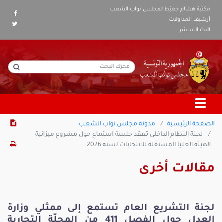
مكتبة هشام جعيّط لمجلس نواب الشعب
أرشيف المداولات
البث المباشر
الصفحة الرئيسية
مدونة مجلس نواب الشعب
لجنة النظام الداخلي تعقد جلسة استماع حول مشروع ميزانية
الهيئة العليا المستقلة للانتخابات لسنة 2026
مقالات أخرى
لجنة التشريع العام تستمع إلى ممثلي وزارة
العدل حول الفصل 411 من المجلّة التجارية