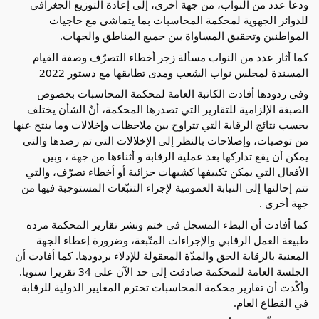
ودعا عدد من النواب، من جهة أخرى، إلى إعادة التوزيع الجغرافي
للدوائر الجهوية لمحكمة المحاسبات بما يتماشى مع حاجيات
المواطنين وتحقيق المساواة بين جميع المناطق والجهات.
كما أثار عدد من النواب مسألة زجر أخطاء التصرّف وصفة القيام
المسندة لمجلس نواب الشعب ومدى تطابقها مع دستور 2022
وفي ردودها أفادت الكاتبة العامة لمحكمة المحاسبات بخصوص
الصبغة الإلزامية للتقارير التي تصدرها المحكمة، أنّ الشأن يختلف
بحسب نتائج الرقابة التي تتراوح بين ملاحظات وإخلالات وما ينتج عنها
من توصيات، وإصلاحات بالنظر إلى الإخلالات التي تم رصدها والتي
يمكن أن يقع تداركها بعد عملية الرقابة و أثناءها من جهة ، وبين
الأفعال التي يمكن تكييفها كشبهات جزائية أو أخطاء تصرّف، والتي
تتم إحالتها إلى النيابة العمومية لإجراء التتبّعات المستوجبة فيها من
جهة أخرى .
كما أفادت أن البطء المسجل في ختم ونشر تقارير المحكمة مرده
طبيعة العمل الرقابي والإجراءات المتّبعة، وضرورة إعطاء الجهة
المعنية بالرقابة الحق والمدّة المعقولة للإدلاء بردودها. كما أفادت أن
الجلسة العامة للمحكمة صادقت إلى حد الآن على 34 تقريرا سنويا.
وأكّدت أن تقارير محكمة المحاسبات تحترم المعايير الدولية للرقابة
في القطاع العام.