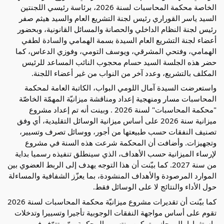
الخاصة محكمة المحاسبات لسنة 2026، برئاسة رئيسي اللجنتين
السيد ياسر القوراري رئيس لجنة التشريع العام والسيد هيثم صفر
رئيس لجنة النظام الداخلي والحصانة والمسائل القانونية، وبحضور
أعضاء لجنة التشريع العام السيدة بسمة الهمامي والسادة لطفي
الهمامي، وفتحي المشرقي، ويوسف التومي، وفوزي الدعاس، كما
حضر هذه الجلسة السيد حسام محجوب النائب المساعد للرئيس
المكلف بالتشريع، وعدد آخر من النواب من غير أعضاء اللجنة.
واستعرضت السيدة آمال اللومي البواب، الكاتبة العامة لمحكمة
المحاسبات مسار ومنهجية إعداد ومناقشة ميزانيّة المهمّة الخاصّة
"محكمة المحاسبات" لسنة 2026 . وبينت أنه تم إعداد مشروع
ميزانية سنة 2026 على أساس ميزانية الوسائل التقليدية، أي وفق
تصنيف النفقات حسب طبيعتها من أجور، ووسائل تصرف وتسيير،
وتجهيزات. وأضافت أن المحكمة شرعت هذه السنة في مشروع
لإرساء الميزانية حسب الأهداف، الذي سينطلق تنفيذه رسميا بداية
من سنة 2027. كما بيّنت أن هذا التوجه يهدف إلى الربط العضوي بين
الموارد المرصودة والأهداف المنشودة، بما يعزّز الشفافية والمساءلة
حول الأداء والنتائج لا على الوسائل فقط.
كما بيّنت أن تقديرات مشروع ميزانيّة محكمة المحاسبات لسنة 2026
تقوم على أساس مواجهة النفقات الوجوبية تأجيرا وتسييرا وتدخلات
واستثمارا، الى جانب تمكين منتسبي المحكمة ممّن تتوّفر فيهم